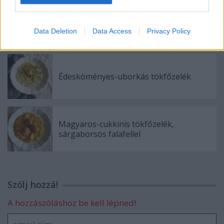
Karfiolos-currys répafőzelék
Data Deletion
Data Access
Privacy Policy
Édesköményes-uborkás tökfőzelék
Magyaros-cukkinis tökfőzelék,
sárgaborsós falafellel
Szólj hozzá!
A hozzászóláshoz be kell lépned!