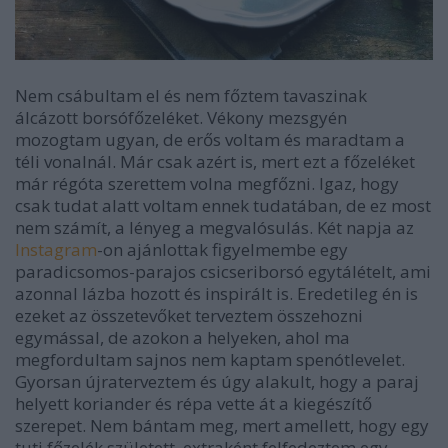
Nem csábultam el és nem főztem tavaszinak
álcázott borsófőzeléket. Vékony mezsgyén
mozogtam ugyan, de erős voltam és maradtam a
téli vonalnál. Már csak azért is, mert ezt a főzeléket
már régóta szerettem volna megfőzni. Igaz, hogy
csak tudat alatt voltam ennek tudatában, de ez most
nem számít, a lényeg a megvalósulás. Két napja az
Instagram
-on ajánlottak figyelmembe egy
paradicsomos-parajos csicseriborsó egytálételt, ami
azonnal lázba hozott és inspirált is. Eredetileg én is
ezeket az összetevőket terveztem összehozni
egymással, de azokon a helyeken, ahol ma
megfordultam sajnos nem kaptam spenótlevelet.
Gyorsan újraterveztem és úgy alakult, hogy a paraj
helyett koriander és répa vette át a kiegészítő
szerepet. Nem bántam meg, mert amellett, hogy egy
tuti főzelék született, extraként felfedeztem egy