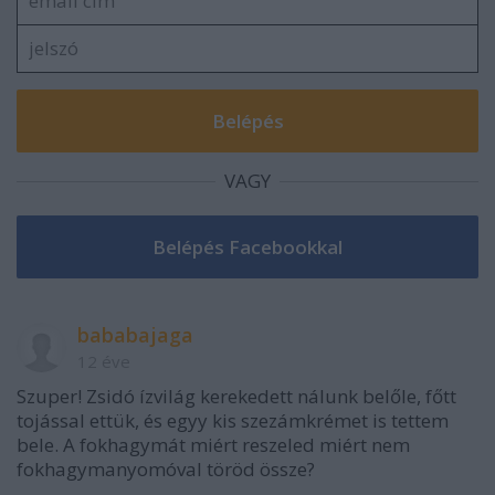
VAGY
bababajaga
12 éve
Szuper! Zsidó ízvilág kerekedett nálunk belőle, főtt
tojással ettük, és egyy kis szezámkrémet is tettem
bele. A fokhagymát miért reszeled miért nem
fokhagymanyomóval töröd össze?