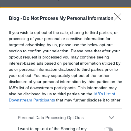
3 dl paradicsomlé
Blog -
Do Not Process My Personal Information
1 cikk citrom facsart leve
If you wish to opt-out of the sale, sharing to third parties, or
2 dl főzőlé vagy konzervlé
processing of your personal or sensitive information for
targeted advertising by us, please use the below opt-out
1 dl víz
section to confirm your selection. Please note that after your
opt-out request is processed you may continue seeing
30 dkg sárgarépa tisztítva, kockázva
interest-based ads based on personal information utilized by
us or personal information disclosed to third parties prior to
1 kk fekete szezámmag vagy mák
your opt-out. You may separately opt-out of the further
disclosure of your personal information by third parties on the
tálaláshoz friss koriander
IAB’s list of downstream participants. This information may
also be disclosed by us to third parties on the
IAB’s List of
A csicseriborsót főzzük meg. Ehhez minimum egy
Downstream Participants
that may further disclose it to other
napra áztassuk be, majd bő vízben főzzük puhára.
third parties.
Kanálnyi szódabikarbónával és kuktával ez az idő
lerövidíthető úgy másfél órára. Érdemes nagyban
Please note that this website/app uses one or more Google
Personal Data Processing Opt Outs
főzni, mert a maradékot lefagyaszthatjuk és később
services and may gather and store information including but
felhasználhatjuk.
not limited to your visit or usage behaviour. You may click to
I want to opt-out of the Sharing of my