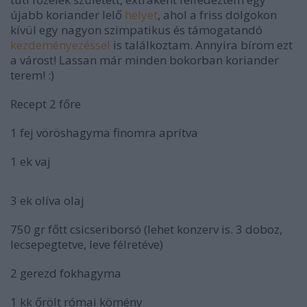
újabb koriander lelő
helyet
, ahol a friss dolgokon
kívül egy nagyon szimpatikus és támogatandó
kezdeményezéssel
is találkoztam. Annyira bírom ezt
a várost! Lassan már minden bokorban koriander
terem! :)
Recept 2 főre
1 fej vöröshagyma finomra aprítva
1 ek vaj
3 ek olíva olaj
750 gr főtt csicseriborsó (lehet konzerv is. 3 doboz,
lecsepegtetve, leve félretéve)
2 gerezd fokhagyma
1 kk őrölt római kömény