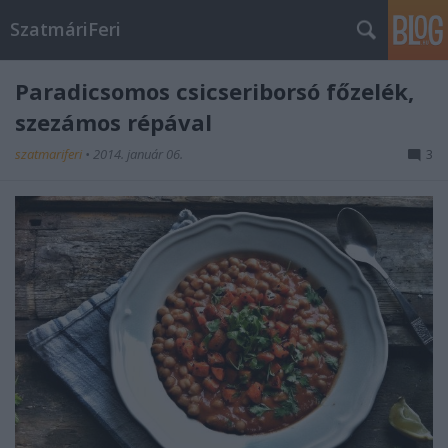
SzatmáriFeri
Paradicsomos csicseriborsó főzelék,
szezámos répával
szatmariferi
•
2014. január 06.
3