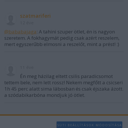
szatmariferi
12 éve
@bababajaga
: A tahini szuper ötlet, én is nagyon
szeretem. A fokhagymát pedig csak azért reszelem,
mert egyszerűbb elmosni a reszelőt, mint a prést! :)
11 éve
Én meg házilag eltett csilis paradicsomot
tettem bele, nem lett rossz! Nekem megfőtt a csicseri
1h 45 perc alatt sima lábosban és csak éjszaka ázott.
a szódabikarbóna mondjuk jó ötlet.
SÜTI BEÁLLÍTÁSOK MÓDOSÍTÁSA