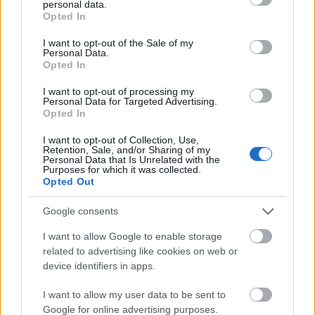
personal data.
grant or deny consent to Google and its third-party tags to
Opted In
A hagymát a vaj és az olaj összeolvasztott keverékén
use your data for below specified purposes in below Google
puhára dinszteljük, finoman sózzuk, pár kanál vízzel
consent section.
I want to opt-out of the Sale of my
időnkét meglocsoljuk, hogy hamarabb puhuljon.
Personal Data.
Opted In
Reszeljük rá a fokhagymát, adjuk hozzá a római
köményt és keverjük bele a megfőtt csicseriborsót.
I want to opt-out of processing my
Öntsük hozzá a paradicsomlevet, a vizet és a
Personal Data for Targeted Advertising.
Opted In
főzőlevet. Forraljuk össze, sózzuk, borsozzuk,
facsarjuk hozzá a citromlevet és 1-2 percig tartsuk
I want to opt-out of Collection, Use,
forrásban. Eközben egy serpenyőben hevítsünk 1
Retention, Sale, and/or Sharing of my
Personal Data that Is Unrelated with the
evőkanál olajat. Adjuk hozzá a sárgarépát, finoman
Purposes for which it was collected.
sózzuk és 8-10 percig pirítsuk. Chiliporral vagy
Opted Out
késhegynyi curryvel fűszerezhetjük. Amikor ressre
pirult, adjuk hozzá a szezámmagot és további 1-2
Google consents
percig hevítsük. Tálalás előtt egy merőkanálnyi
I want to allow Google to enable storage
főzeléket szedjünk külön, pürésítsük majd adjuk
related to advertising like cookies on web or
vissza az alaphoz. Keverjük el, melegítsük össze és a
device identifiers in apps.
répával, friss korianderrel tálaljuk.
I want to allow my user data to be sent to
A
facebook
-on is ott vagyok!
Google for online advertising purposes.