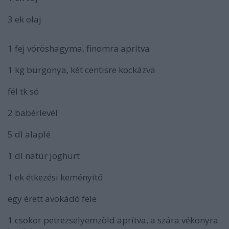
3 ek olaj
1 fej vöröshagyma, finomra aprítva
1 kg burgonya, két centisre kockázva
fél tk só
2 babérlevél
5 dl alaplé
1 dl natúr joghurt
1 ek étkezési keményítő
egy érett avokádó fele
1 csokor petrezselyemzöld aprítva, a szára vékonyra