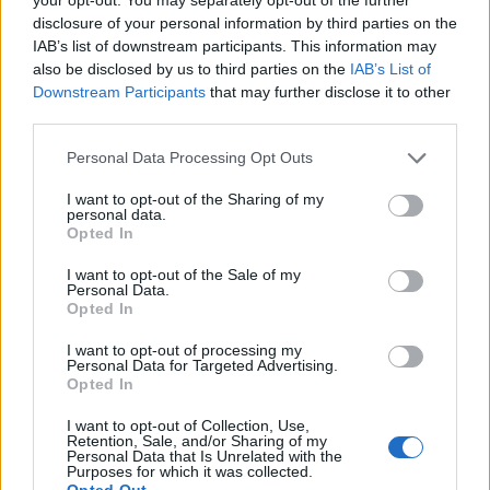
petrezselyem kétharmadát. Tálalásnál olívaolajjal,
disclosure of your personal information by third parties on the
chilipehelyell ízesítem.
IAB’s list of downstream participants. This information may
also be disclosed by us to third parties on the
IAB’s List of
A
facebook
-on is ott vagyok.
Downstream Participants
that may further disclose it to other
third parties.
Please note that this website/app uses one or more Google
Personal Data Processing Opt Outs
services and may gather and store information including but
not limited to your visit or usage behaviour. You may click to
I want to opt-out of the Sharing of my
personal data.
grant or deny consent to Google and its third-party tags to
Opted In
use your data for below specified purposes in below Google
Címkék:
joghurt
főzelék
avokádó
burgonyafőzelék
consent section.
I want to opt-out of the Sale of my
Personal Data.
Opted In
I want to opt-out of processing my
Ajánlott bejegyzések:
Personal Data for Targeted Advertising.
Opted In
I want to opt-out of Collection, Use,
Ajváros kapribogyós krumplifőzelék
Retention, Sale, and/or Sharing of my
Personal Data that Is Unrelated with the
Purposes for which it was collected.
Opted Out