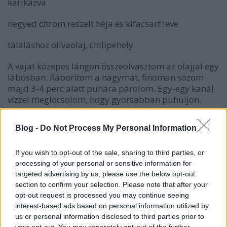
karikázva
negyed citrom reszelt héja és kifacsart leve
tálaláshoz olívaolaj, chilipehely
A vajat közepes lángon összeolvasztom az olajjal egy
lábosban. Ráborítom a hagymát, finoman sózom
majd 3-4 perc alatt puhára párolom. Egy-egy kanál
vízzel meglocsolom, hogy gyorsabban puhuljon.
Ráborítom a krumplit, felöntöm az alaplével,
beledobom a bebérlevelet, a peterzselyem szárát,
Blog -
Do Not Process My Personal Information
sózom és fedő alatt forrástól számítva 12-13 percig
főzöm. Vigyázok, hogy ne főzzem túl, maradjon kicsit
If you wish to opt-out of the sale, sharing to third parties, or
harapható. Az érett avokádót belekockázom egy
processing of your personal or sensitive information for
magas falú mérőedénybe, rámerek egy bő
targeted advertising by us, please use the below opt-out
merőkanálnyi főzeléket és az egészet
section to confirm your selection. Please note that after your
összepürésítem. Visszaöntöm az alaphoz. A joghurot
opt-out request is processed you may continue seeing
kikeverem a keményítővel és besűrítem vele a
interest-based ads based on personal information utilized by
főzeléket. Már nem forralom, csak összemelegítem.
us or personal information disclosed to third parties prior to
Belekeverem a citrom levét, lereszelt héját és a
your opt-out. You may separately opt-out of the further