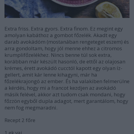
Extra friss. Extra gyors. Extra finom. Ez megint egy
amolyan kabáthoz a gombot főzelék. Akadt egy
darab avokádóm (mostanában rengeteget eszem) és
arra gondoltam, hogy jól menne ehhez a citromos
krumplifőzelékhez. Nincs benne túl sok extra,
korábban már készült hasonló, de ettől az olajosan
krémes, érett avokádó cucctól kapott egy olyan íz-
gellert, amit kár lenne kihagyni, már ha
főzelékrajongó az ember. És ha valakiben felmerülne
a kérdés, hogy mi a francot kezdjen az avokádó
másik felével, akkor azt tudom csak mondani, hogy
főzzön egyből dupla adagot, mert garantálom, hogy
nem fog megmaradni.
Recept 2 főre
1 ek vaj