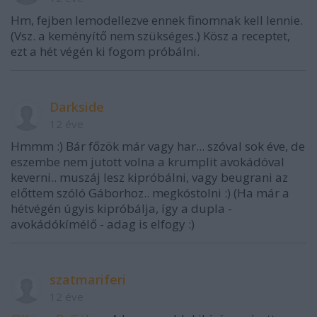
Hm, fejben lemodellezve ennek finomnak kell lennie.
(Vsz. a keményítő nem szükséges.) Kösz a receptet,
ezt a hét végén ki fogom próbálni.
Darkside
12 éve
Hmmm :) Bár főzök már vagy har... szóval sok éve, de
eszembe nem jutott volna a krumplit avokádóval
keverni.. muszáj lesz kipróbálni, vagy beugrani az
előttem szóló Gáborhoz.. megkóstolni :) (Ha már a
hétvégén úgyis kipróbálja, így a dupla -
avokádókímélő - adag is elfogy :)
szatmariferi
12 éve