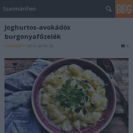
SzatmáriFeri
Joghurtos-avokádós
burgonyafőzelék
szatmariferi
•
2014. április 02.
6