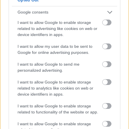
Google consents
Karalábés krumplifőzelék, medvehagyma
pesztóval
I want to allow Google to enable storage
related to advertising like cookies on web or
device identifiers in apps.
Rajtam ne múljon a gazdagság, 4 recept
I want to allow my user data to be sent to
lencsével! :)
Google for online advertising purposes.
I want to allow Google to send me
personalized advertising.
Ajváros-kelbimbós krumplifőzelék
I want to allow Google to enable storage
related to analytics like cookies on web or
device identifiers in apps.
Zöldséges-paradicsomos sárgaborsó
I want to allow Google to enable storage
főzelék
related to functionality of the website or app.
I want to allow Google to enable storage