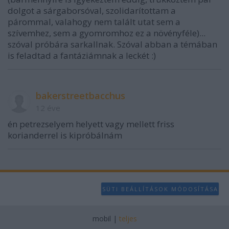
dolgot a sárgaborsóval, szolidarítottam a
párommal, valahogy nem talált utat sem a
szívemhez, sem a gyomromhoz ez a növényféle)...
szóval próbára sarkallnak. Szóval abban a témában
is feladtad a fantáziámnak a leckét :)
bakerstreetbacchus
12 éve
én petrezselyem helyett vagy mellett friss
korianderrel is kipróbálnám
SÜTI BEÁLLÍTÁSOK MÓDOSÍTÁSA
mobil
|
teljes