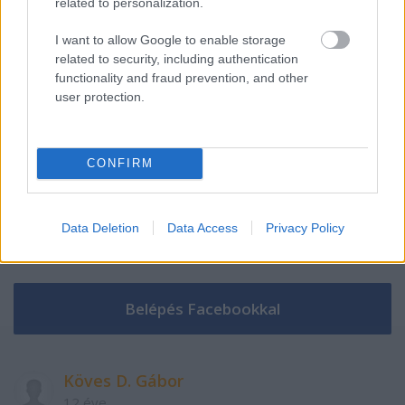
related to personalization.
Szólj hozzá!
I want to allow Google to enable storage
related to security, including authentication
A hozzászóláshoz be kell lépned!
functionality and fraud prevention, and other
user protection.
CONFIRM
Data Deletion
Data Access
Privacy Policy
VAGY
Köves D. Gábor
12 éve