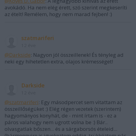
@Köves D. Gábor
: A legnagyobb kihívás az érett
avokádó. Ha nem elég érett, szó szerint megkeseríti
az ételt! Remélem, hogy nem marad fejben! :)
szatmariferi
12 éve
@Darkside
: Nagyon jól összeillenek! És tényleg ad
neki egy hihetetlen extra, olajos krémességet!
Darkside
12 éve
@szatmariferi
: Egy másodpercet sem vitattam az
összeillőségüket :) Elég régen vezetek (szerintem)
hagyományos konyhát, de - mint írtam is - ez a
páros valahogy nem ugrott volna be :) Bár..
olvasgatlak bőszen... és a sárgaborsós ételeid...
(bármennyire is igyekeztem eddig, trükköztem pár