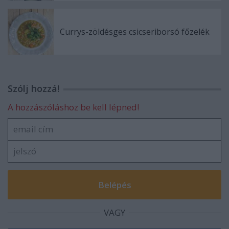
Currys-zöldésges csicseriborsó főzelék
Szólj hozzá!
A hozzászóláshoz be kell lépned!
VAGY