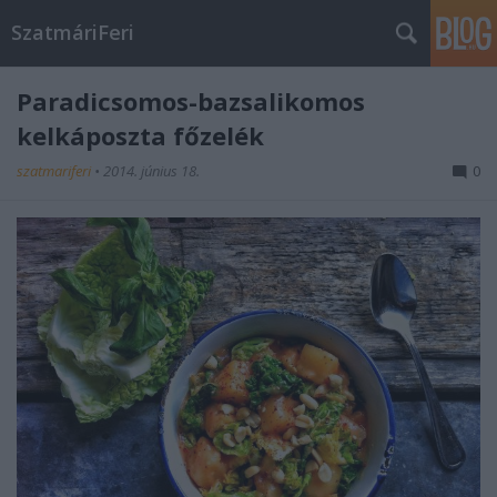
SzatmáriFeri
Paradicsomos-bazsalikomos
kelkáposzta főzelék
szatmariferi
•
2014. június 18.
0