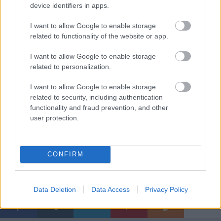
device identifiers in apps.
A
Facebook
-on is ott vagyok!
I want to allow Google to enable storage
related to functionality of the website or app.
I want to allow Google to enable storage
related to personalization.
I want to allow Google to enable storage
related to security, including authentication
functionality and fraud prevention, and other
user protection.
CONFIRM
Címkék:
paradicsom
főzelék
bazsalikom
kelkáposzta főzelék
kelkáposzta
Data Deletion
Data Access
Privacy Policy