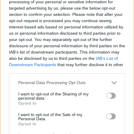
só
processing of your personal or sensitive information for
targeted advertising by us, please use the below opt-out
1 kisebb fej (kb. 40 dkg) zsenge kelkáposzta, 2-3
section to confirm your selection. Please note that after your
centis négyzetekre vágva
opt-out request is processed you may continue seeing
interest-based ads based on personal information utilized by
kg. 6-8 db friss bazsalikomlevél
us or personal information disclosed to third parties prior to
your opt-out. You may separately opt-out of the further
1 cikk lime
disclosure of your personal information by third parties on the
IAB’s list of downstream participants. This information may
3-4 ek pirított mogyoró
also be disclosed by us to third parties on the
IAB’s List of
Downstream Participants
that may further disclose it to other
só, frissen őrölt bors, chilipehely
third parties.
Please note that this website/app uses one or more Google
Personal Data Processing Opt Outs
Az olajat közepes lángon hevítsük fel egy kb. 3 literes
services and may gather and store information including but
lábosban. Dobjuk rá a hagymát, finoman sózzuk
not limited to your visit or usage behaviour. You may click to
I want to opt-out of the Sharing of my
meg majd 4-5 perc alatt pároljuk puhára. Egy-egy
personal data.
grant or deny consent to Google and its third-party tags to
kanál vizet adjunk hozzá, hogy gyorsabban
Opted In
use your data for below specified purposes in below Google
megpuhúljon. Fűszerezzük köménnyel, reszeljük rá a
consent section.
I want to opt-out of the Sale of my
fokhagymát és pirítsuk 8-10 másodpercig.
Personal Data.
Forgassuk hozzá a krumplit, öntsük rá az alaplevet
Opted In
és paradicsomlevet, sózzuk majd fedő alatt, a