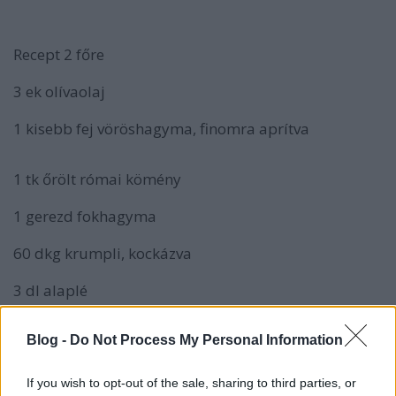
Recept 2 főre
3 ek olívaolaj
1 kisebb fej vöröshagyma, finomra aprítva
1 tk őrölt római kömény
1 gerezd fokhagyma
60 dkg krumpli, kockázva
3 dl alaplé
3 dl paradicsomlé
Blog -
Do Not Process My Personal Information
1-2 babérlevél
If you wish to opt-out of the sale, sharing to third parties, or