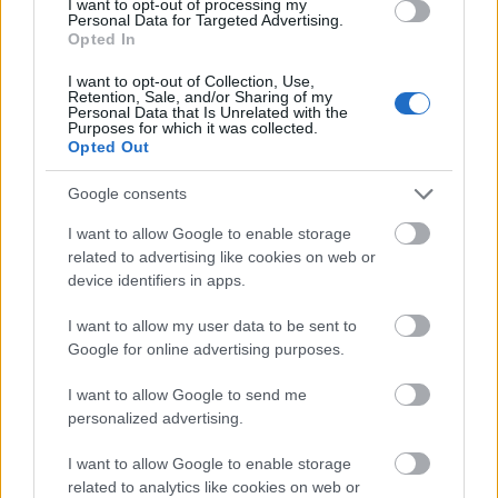
I want to opt-out of processing my
forrástól számított 12-14 perc alatt főzzük puhára.
Personal Data for Targeted Advertising.
Ne főzzük szét, könyörgöm. Amíg puhul a krumpli,
Opted In
egy nagyobb átmérőjű, vastag falú serpenyőt
hevítsünk füstölésig. Csorgassunk rá egy
I want to opt-out of Collection, Use,
Retention, Sale, and/or Sharing of my
evőkanálnyi olajat, majd a káposztát 4-5 perc alatt,
Personal Data that Is Unrelated with the
Purposes for which it was collected.
nagy lángon pirítsuk meg rajta. Hagyjuk, hadd
Opted Out
karamellizálódjanak a levelek, attól lesz igazán
finom, édeskés az íze, Egyszerre ne süssünk sokat,
Google consents
osszuk inkább kétfelé. Ha sok egyszerre a káposzta,
nem pirulni, hanem párolódni fognak a levelek.
I want to allow Google to enable storage
Persze, ez sem baj, mindenki döntse el maga. Pirítás
related to advertising like cookies on web or
alatt ne sózzuk, éppen csak a legvégén. A megfőtt
device identifiers in apps.
főzelék alapból szedjünk ki egy-másfél bátor
merőkanálnyit és a bazsalikomlevelekkel együtt
I want to allow my user data to be sent to
pürésítsük össze. Ha nagyon sűrű, adjunk hozzá a
Google for online advertising purposes.
főzőléből egy keveset. Öntsük vissza az alaphoz,
I want to allow Google to send me
forgassuk bele a káposztát is és frissen, azon
personalized advertising.
melegében tálaljuk. Lime levével, sóval, borssal
ízesítsük. Tálaláskor szórjuk meg mogyoróval és
I want to allow Google to enable storage
chilipehellyel.
related to analytics like cookies on web or