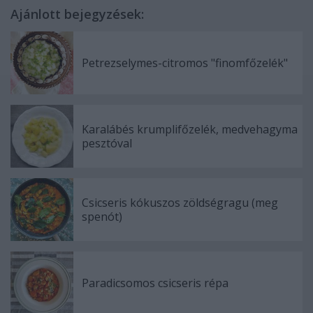
Ajánlott bejegyzések:
Petrezselymes-citromos "finomfőzelék"
Karalábés krumplifőzelék, medvehagyma
pesztóval
Csicseris kókuszos zöldségragu (meg
spenót)
Paradicsomos csicseris répa