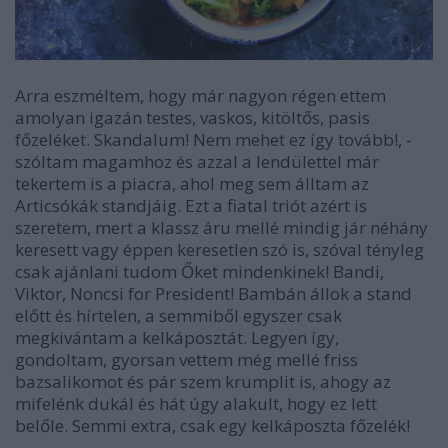
Arra eszméltem, hogy már nagyon régen ettem
amolyan igazán testes, vaskos, kitöltős, pasis
főzeléket. Skandalum! Nem mehet ez így tovább!, -
szóltam magamhoz és azzal a lendülettel már
tekertem is a piacra, ahol meg sem álltam az
Articsókák standjáig. Ezt a fiatal triót azért is
szeretem, mert a klassz áru mellé mindig jár néhány
keresett vagy éppen keresetlen szó is, szóval tényleg
csak ajánlani tudom Őket mindenkinek! Bandi,
Viktor, Noncsi for President! Bambán állok a stand
előtt és hírtelen, a semmiből egyszer csak
megkivántam a kelkáposztát. Legyen így,
gondoltam, gyorsan vettem még mellé friss
bazsalikomot és pár szem krumplit is, ahogy az
mifelénk dukál és hát úgy alakult, hogy ez lett
belőle. Semmi extra, csak egy kelkáposzta főzelék!