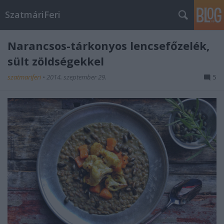
SzatmáriFeri
Narancsos-tárkonyos lencsefőzelék,
sült zöldségekkel
szatmariferi
•
2014. szeptember 29.
5