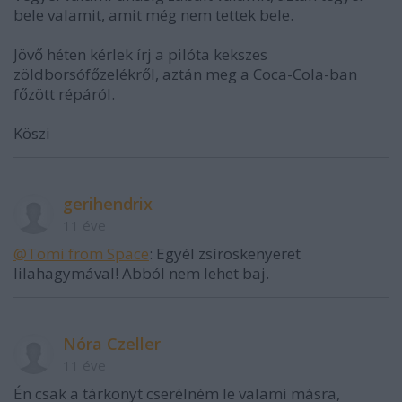
bele valamit, amit még nem tettek bele.
Jövő héten kérlek írj a pilóta kekszes
zöldborsófőzelékről, aztán meg a Coca-Cola-ban
főzött répáról.
Köszi
gerihendrix
11 éve
@Tomi from Space
: Egyél zsíroskenyeret
lilahagymával! Abból nem lehet baj.
Nóra Czeller
11 éve
Én csak a tárkonyt cserélném le valami másra,