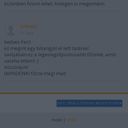
különben finom lehet, hidegen is megenném.
tvmaci
11 éve
kedves Feri!
ez megint egy bitangjól el lett találva!
valójában ez a legeslegötpontosabb főzelék, amit
valaha ettem! :)
köszönjük!
(MINDENKI főzze meg! ma!)
SÜTI BEÁLLÍTÁSOK MÓDOSÍTÁSA
mobil
|
teljes