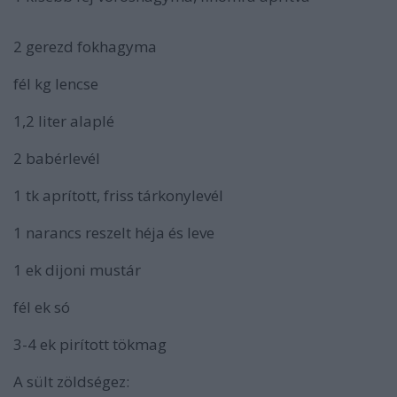
2 gerezd fokhagyma
fél kg lencse
1,2 liter alaplé
2 babérlevél
1 tk aprított, friss tárkonylevél
1 narancs reszelt héja és leve
1 ek dijoni mustár
fél ek só
3-4 ek pirított tökmag
A sült zöldségez: