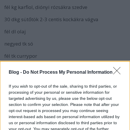
fél kg karfiol, diónyi rózsákra szedve
30 dkg sütőtök 2-3 centis kockákra vágva
fél dl olaj
negyed tk só
fél tk currypor
Melegítsük elő a sütőt 220 fokra. Az összedarabolt
Blog -
Do Not Process My Personal Information
zöldségeket tegyük egy nejlonzacskóba. Az olajat
keverjük össze a sóval és a curryvel, majd borítsuk a
zacskóba. Alaposan rázzuk össze és az egészet
If you wish to opt-out of the sale, sharing to third parties, or
processing of your personal or sensitive information for
öntsük egy sütőpapírral bélelt tepsire. 20-25 perc
targeted advertising by us, please use the below opt-out
alatt süssük készre. Közben az olajat közepes lángon
section to confirm your selection. Please note that after your
felhevítjük, rászórjuk a hagymát. Finoman sózzuk,
opt-out request is processed you may continue seeing
majd 5-6 perc alatt puhára párolom. Egy-egy kanál
interest-based ads based on personal information utilized by
vízzel meglocsolom, hogy gyorsabban puhuljon.
us or personal information disclosed to third parties prior to
Ráreszelem a fokhagymát, pár másodperc alatt
your opt-out. You may separately opt-out of the further