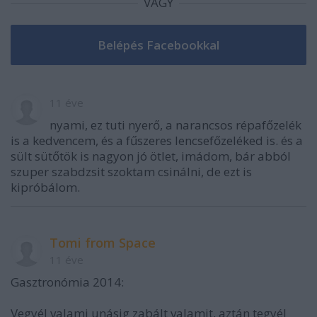
VAGY
11 éve
nyami, ez tuti nyerő, a narancsos répafőzelék
is a kedvencem, és a fűszeres lencsefőzeléked is. és a
sült sütőtök is nagyon jó ötlet, imádom, bár abból
szuper szabdzsit szoktam csinálni, de ezt is
kipróbálom.
Tomi from Space
11 éve
Gasztronómia 2014:
Vegyél valami unásig zabált valamit, aztán tegyél