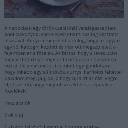
A napokban egy török családnál vendégeskedtem,
ahol tárkonyos lencselevest ettem házilag készített
tésztával. Annyira megízlett a dolog, hogy az agyam
egyből kattogni kezdett és már ott megszületett a
fejemben ez a főzelék. Az biztos, hogy a leves után
fogyasztott rizses-tojásos fasírt jobban passzolna
hozzá, de a narancsos íze miatt úgy gondoltam,
hogy inkább egy sült tökös, currys, karfiolos feltéttel
pakolom meg. Jajj, de jó hogy újra itt az ősz! Végre
eljött az idő, hogy megint színekbe boruljanak a
főzelékek!
Hozzávalók
3 ek olaj
1 kisebb fej vöröshagyma, finomra aprítva