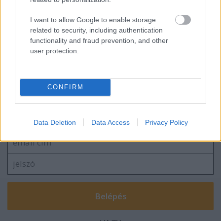
I want to allow Google to enable storage
related to security, including authentication
functionality and fraud prevention, and other
Zabpelyhes spenótfőzelék
user protection.
CONFIRM
Szólj hozzá!
A hozzászóláshoz be kell lépned!
Data Deletion
Data Access
Privacy Policy