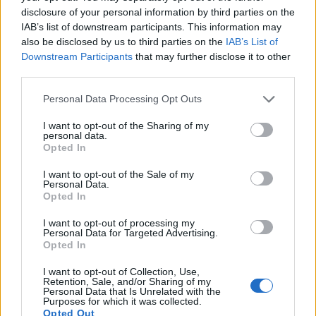
átpirítom, majd hozzáforgatom a megmosott
disclosure of your personal information by third parties on the
lencsét. Felöntöm az alaplével, beledobom a
IAB’s list of downstream participants. This information may
babérlevelekt és fedő alatt 35-40 perc alatt puhára,
also be disclosed by us to third parties on the
IAB’s List of
de nem szétfőzöm. Belereszelem a narancs héját,
Downstream Participants
that may further disclose it to other
belefacsarom a levét. Sózom. Egy bő merőkanálnyit
third parties.
kiveszek és egy magas falú mérőedényben a
mustárral és a tárkonnyal összepürésítem.
Please note that this website/app uses one or more Google
Personal Data Processing Opt Outs
Visszaforgatom az alaphoz, kóstolom és sózom, ha
services and may gather and store information including but
not limited to your visit or usage behaviour. You may click to
I want to opt-out of the Sharing of my
kell. Sült zöldségekkel, pirított tökmaggal tálalom.
personal data.
grant or deny consent to Google and its third-party tags to
Opted In
use your data for below specified purposes in below Google
A
facebook
-on is ott vagyok!
consent section.
I want to opt-out of the Sale of my
Personal Data.
Opted In
I want to opt-out of processing my
Personal Data for Targeted Advertising.
Opted In
Címkék:
tárkony
narancsos
sült zöldség
lencsefőzelék
I want to opt-out of Collection, Use,
narancsos lencsefőzelék
Retention, Sale, and/or Sharing of my
Personal Data that Is Unrelated with the
Purposes for which it was collected.
Opted Out