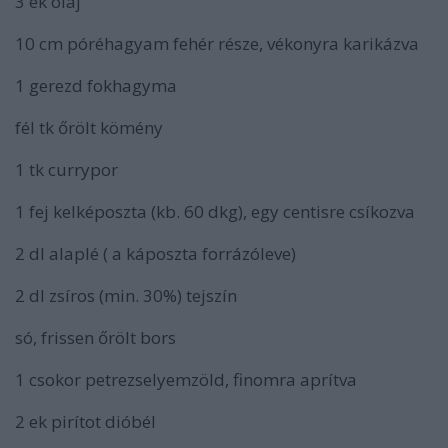
3 ek olaj
10 cm póréhagyam fehér része, vékonyra karikázva
1 gerezd fokhagyma
fél tk őrölt kömény
1 tk currypor
1 fej kelképoszta (kb. 60 dkg), egy centisre csíkozva
2 dl alaplé ( a káposzta forrázóleve)
2 dl zsíros (min. 30%) tejszín
só, frissen őrölt bors
1 csokor petrezselyemzöld, finomra aprítva
2 ek pirítot dióbél