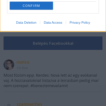
CONFIRM
Data Deletion
Data Access
Privacy Policy
VAGY
norico
10 éve
Most fözöm epp. Kerdes: hova lett az egy evökanal
vaj. A hozzavaloknal listazva a leirasban pedig mar
nem szerepel. #beneztemevalamit
szatmariferi