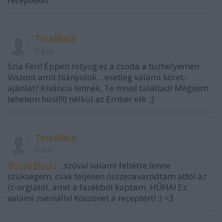
TinaBlack
9 éve
Szia Feri! Éppen rotyog ez a csoda a tuzhelyemen.
Viszont amit hiányolok... esetleg valami köret-
ajánlat? Kiváncsi lennék, Te mivel találtad! Mégsem
tehetem hús(!!!) nélkül az Ember elé. ;)
TinaBlack
9 éve
@TinaBlack
: ...szóval valami feltétre lenne
szükségem, csak teljesen összezavarodtam attól az
íz-orgiától, amit a fazékból kaptam. HŰHA! Ez
valami zseniális! Köszönet a receptért! :) <3