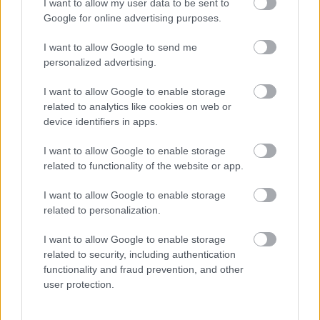
I want to allow my user data to be sent to
lencsével! :)
Google for online advertising purposes.
I want to allow Google to send me
personalized advertising.
Currys-répás babfőzelék
I want to allow Google to enable storage
related to analytics like cookies on web or
device identifiers in apps.
I want to allow Google to enable storage
Zabpelyhes spenótfőzelék
related to functionality of the website or app.
I want to allow Google to enable storage
related to personalization.
Szólj hozzá!
I want to allow Google to enable storage
related to security, including authentication
A hozzászóláshoz be kell lépned!
functionality and fraud prevention, and other
user protection.