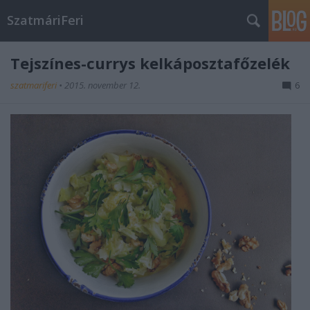
SzatmáriFeri
Tejszínes-currys kelkáposztafőzelék
szatmariferi
•
2015. november 12.
6