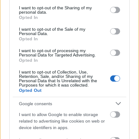
services and may gather and store information including but
not limited to your visit or usage behaviour. You may click to
I want to opt-out of the Sharing of my
personal data.
grant or deny consent to Google and its third-party tags to
Opted In
Címkék:
use your data for below specified purposes in below Google
dió
főzelék
curry
kelkáposzta
kelkáposztafőzelék
consent section.
I want to opt-out of the Sale of my
Personal Data.
Opted In
I want to opt-out of processing my
Ajánlott bejegyzések:
Personal Data for Targeted Advertising.
Opted In
I want to opt-out of Collection, Use,
Petrezselymes-citromos "finomfőzelék"
Retention, Sale, and/or Sharing of my
Personal Data that Is Unrelated with the
Purposes for which it was collected.
Opted Out
Google consents
Répás bazsalikomos sárgaborsó főzelék
I want to allow Google to enable storage
related to advertising like cookies on web or
device identifiers in apps.
Rajtam ne múljon a gazdagság, 4 recept