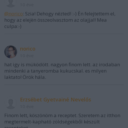
10 éve
@norico
: Szia! Dehogy nézted! :-) Èn felejtettem el,
hogy az elejèn összeolvasztom az olajjal! Mea
culpa:-)
norico
10 éve
hat igy is müködött. nagyon finom lett. az irodaban
mindenki a tanyeromba kukucskal. es milyen
laktato! Örök hála.
Erzsébet Gyetvainé Nevelős
10 éve
Finom lett, köszönöm a receptet. Szeretem az itthon
megtermelt-kapható zöldségekből készült
recepteket.