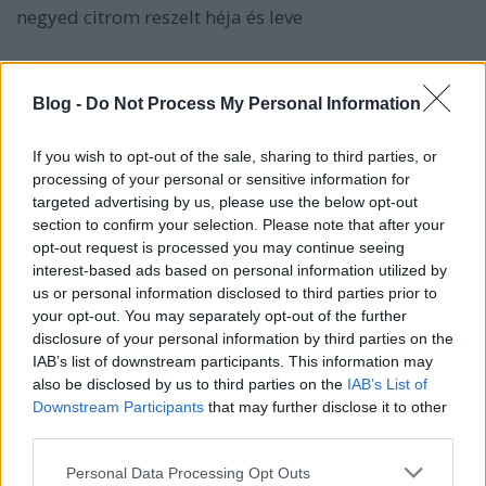
negyed citrom reszelt héja és leve
Egy nagyobb lábosban vizet forralok. Sózom fél tk
Blog -
Do Not Process My Personal Information
sóval, majd 4-5 percig főzöm benne a felcsíkozott
káposztaleveleket. Leszűröm, azonnal lehűtöm. A
levéből félreteszek 2-3 deciliternyit. Az edényben
If you wish to opt-out of the sale, sharing to third parties, or
processing of your personal or sensitive information for
olajat hevítek, rászórom a hagymát, finoman sózom
targeted advertising by us, please use the below opt-out
és 4-5 perc alatt puhára dinsztelem. Ráreszslem a
section to confirm your selection. Please note that after your
fokhagymát, meghintem köménnyel és a curryvel,
opt-out request is processed you may continue seeing
pár másodpercig pirítom. Ráborítom a forrázott
interest-based ads based on personal information utilized by
káposztát, felöntöm az alaplével és a tejszínnel, 7-8
us or personal information disclosed to third parties prior to
percig forralom. Sózom, borsozom, citrom héjával és
your opt-out. You may separately opt-out of the further
levével ízesítem. Dióval, petrezselyemmel
disclosure of your personal information by third parties on the
megszórom.
IAB’s list of downstream participants. This information may
also be disclosed by us to third parties on the
IAB’s List of
Downstream Participants
that may further disclose it to other
third parties.
Please note that this website/app uses one or more Google
Personal Data Processing Opt Outs