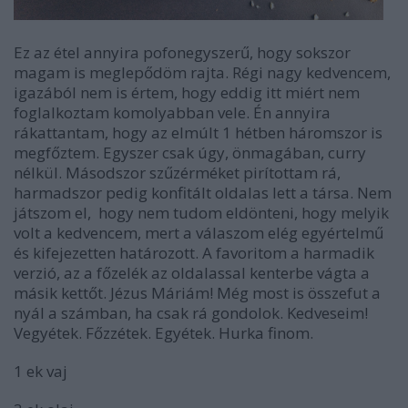
Ez az étel annyira pofonegyszerű, hogy sokszor
magam is meglepődöm rajta. Régi nagy kedvencem,
igazából nem is értem, hogy eddig itt miért nem
foglalkoztam komolyabban vele. Én annyira
rákattantam, hogy az elmúlt 1 hétben háromszor is
megfőztem. Egyszer csak úgy, önmagában, curry
nélkül. Másodszor szűzérméket pirítottam rá,
harmadszor pedig konfitált oldalas lett a társa. Nem
játszom el, hogy nem tudom eldönteni, hogy melyik
volt a kedvencem, mert a válaszom elég egyértelmű
és kifejezetten határozott. A favoritom a harmadik
verzió, az a főzelék az oldalassal kenterbe vágta a
másik kettőt. Jézus Máriám! Még most is összefut a
nyál a számban, ha csak rá gondolok. Kedveseim!
Vegyétek. Főzzétek. Egyétek. Hurka finom.
1 ek vaj