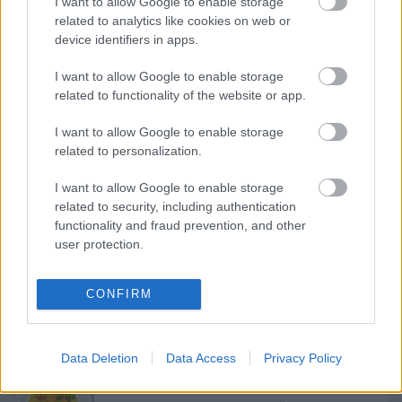
I want to allow Google to enable storage
related to analytics like cookies on web or
device identifiers in apps.
Ajánlott bejegyzések:
I want to allow Google to enable storage
related to functionality of the website or app.
Ajváros kapribogyós krumplifőzelék
I want to allow Google to enable storage
related to personalization.
I want to allow Google to enable storage
related to security, including authentication
Karalábés krumplifőzelék, medvehagyma
pesztóval
functionality and fraud prevention, and other
user protection.
CONFIRM
Paradicsomos csicseris répa
Data Deletion
Data Access
Privacy Policy