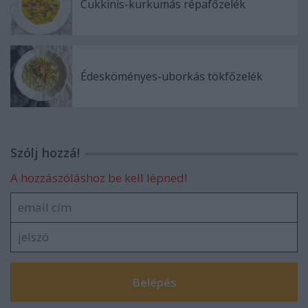
Cukkinis-kurkumás répafőzelék
Édesköményes-uborkás tökfőzelék
Szólj hozzá!
A hozzászóláshoz be kell lépned!