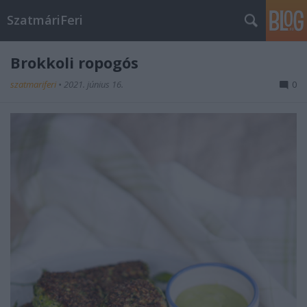
SzatmáriFeri
Brokkoli ropogós
szatmariferi
•
2021. június 16.
0