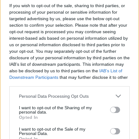
Hozzávalók:
If you wish to opt-out of the sale, sharing to third parties, or
processing of your personal or sensitive information for
targeted advertising by us, please use the below opt-out
A ropogóshoz
section to confirm your selection. Please note that after your
opt-out request is processed you may continue seeing
kb. egy kg brokkoli -két fej
interest-based ads based on personal information utilized by
us or personal information disclosed to third parties prior to
két evőkanál zsemlemorzsa
your opt-out. You may separately opt-out of the further
disclosure of your personal information by third parties on the
három evőkanál liszt
IAB’s list of downstream participants. This information may
also be disclosed by us to third parties on the
IAB’s List of
két evőkanál szeletelt mandula
Downstream Participants
that may further disclose it to other
third parties.
egy nagy csokor friss petrezselyemzöld, finomra
aprítva
Please note that this website/app uses one or more Google
Personal Data Processing Opt Outs
services and may gather and store information including but
egy kisebb tojás
not limited to your visit or usage behaviour. You may click to
I want to opt-out of the Sharing of my
personal data.
grant or deny consent to Google and its third-party tags to
Opted In
só, frissen őrölt bors, késhegynyi őrölt szerecsendió
use your data for below specified purposes in below Google
consent section.
I want to opt-out of the Sale of my
olaj a sütéshez
Personal Data.
Opted In