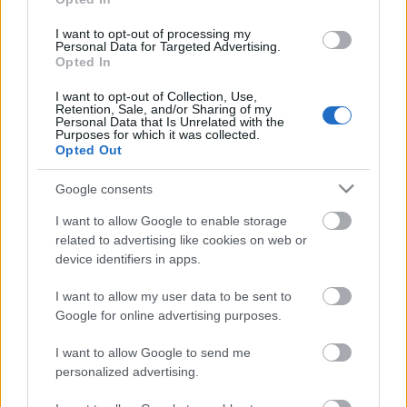
1.A brokkolit szedjük rózsáira, daraboljuk két-
I want to opt-out of processing my
három centis darabokra, majd késes konyhai
Personal Data for Targeted Advertising.
aprítóval zúzzuk össze. Nem kell pépesre aprítani,
Opted In
maradhat egy kicsit darabos. Borítsuk keverőtálba,
I want to opt-out of Collection, Use,
majd adjuk hozzá a zsemlemorzsát, lisztet, szeletelt
Retention, Sale, and/or Sharing of my
mandulát, tojást és a fűszereket.
Personal Data that Is Unrelated with the
Purposes for which it was collected.
Opted Out
2.Dolgozzuk össze, majd vizes vagy olajos kézzel
formázzunk belőle ovális korongokat. Egy serpenyőt
Google consents
melegítsünk fel, locsoljuk meg két evőkanál olajjal,
majd közepes lángon oldalanként öt-öt perc alatt
I want to allow Google to enable storage
süssük aranybarnára őket.
related to advertising like cookies on web or
device identifiers in apps.
3.Az érett avokádót törjük össze egy villával majd
I want to allow my user data to be sent to
keverjük ki joghurttal, majonézzel. Sóval, borssal
Google for online advertising purposes.
ízesítsük.
I want to allow Google to send me
personalized advertising.