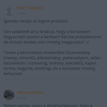
Pierr Kardán
5 éve
Ígéretes recept, ki fogom próbálni.
Van valakinek arra tanácsa, hogy a koriandert
hogyan kell nevelni a kertben? Két éve próbálkozom,
de bíztató kezdet után mindig megpusztul :-(
Terem a kertünkben mindenféle fűszernövény
(menta, citromfű, édeskömény, petrezselyem, zeller,
bazsalikom, rozmaring, tárkony, kakukkfű, kapor,
torma, hagyma, snidling), de a koriander mindig
befuccsol.
Vén motoros
5 éve
Nekem sajnos, olyan a génállományom, hogy a