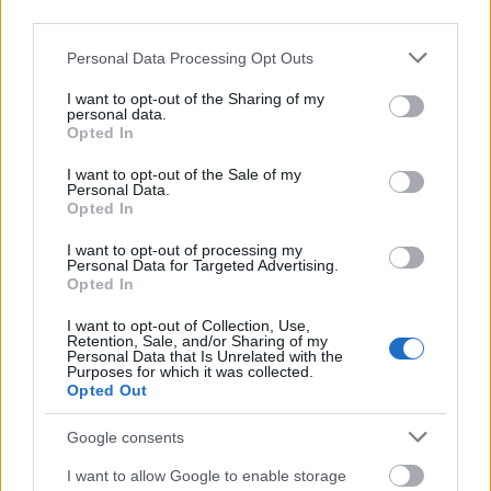
third parties.
1 tk só
Please note that this website/app uses one or more Google
Personal Data Processing Opt Outs
A burgonya sütéséhez előmelegítem a sütőt 200
services and may gather and store information including but
fokra.
not limited to your visit or usage behaviour. You may click to
I want to opt-out of the Sharing of my
personal data.
grant or deny consent to Google and its third-party tags to
Opted In
Az érett paradicsomokat megmosom, negyedelem (
use your data for below specified purposes in below Google
hámozhatjuk is, de a passzírozással mindezt
consent section.
I want to opt-out of the Sale of my
megspórolhatjuk) ) majd egy nagyobb fazékba
Personal Data.
teszem őket. Hozzáöntök 1 dl vizet, beledobom a
Opted In
három gerezd durvára zúzott fokhagymát és a
I want to opt-out of processing my
zellert, sózom, borsozom és fedő alatt 8-10 percig
Personal Data for Targeted Advertising.
főzöm.
Opted In
Közben száraz, forró serpenyőben illatosra pirítom a
I want to opt-out of Collection, Use,
Retention, Sale, and/or Sharing of my
római köményt. Hozzáadom az olajat,
Personal Data that Is Unrelated with the
Purposes for which it was collected.
vöröshagymát és üvegesre pirítom. Őrölt köménnyel
Opted Out
fűszerezem, lehúzom a tűzről, majd a paprikával
színezem. A darált húst, rizst, fűszereket,
Google consents
fokhagymát, citromhéjat és a tojást keverőtálba
teszem, hozzáadom a sült hagymát és alaposan
I want to allow Google to enable storage