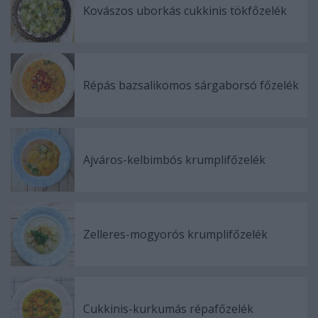
Kovászos uborkás cukkinis tökfőzelék
Répás bazsalikomos sárgaborsó főzelék
Ajváros-kelbimbós krumplifőzelék
Zelleres-mogyorós krumplifőzelék
Cukkinis-kurkumás répafőzelék