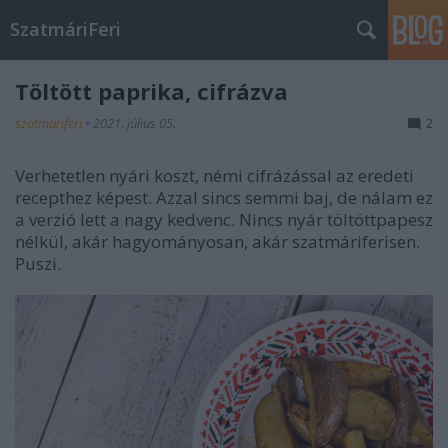
SzatmáriFeri
Töltött paprika, cifrázva
szatmariferi
•
2021. július 05.
2
Verhetetlen nyári koszt, némi cifrázással az eredeti
recepthez képest. Azzal sincs semmi baj, de nálam ez
a verzió lett a nagy kedvenc. Nincs nyár töltöttpapesz
nélkül, akár hagyományosan, akár szatmáriferisen.
Puszi.