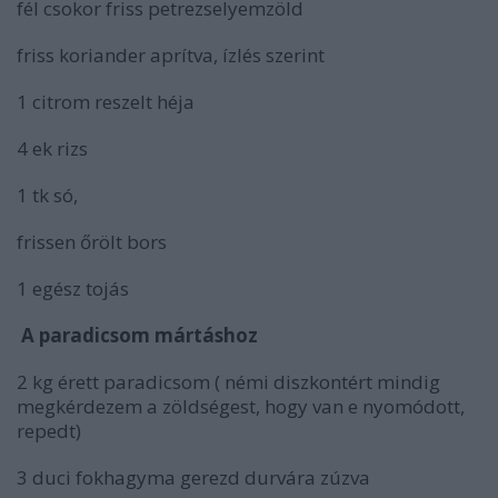
fél csokor friss petrezselyemzöld
friss koriander aprítva, ízlés szerint
1 citrom reszelt héja
4 ek rizs
1 tk só,
frissen őrölt bors
1 egész tojás
A paradicsom mártáshoz
2 kg érett paradicsom ( némi diszkontért mindig
megkérdezem a zöldségest, hogy van e nyomódott,
repedt)
3 duci fokhagyma gerezd durvára zúzva