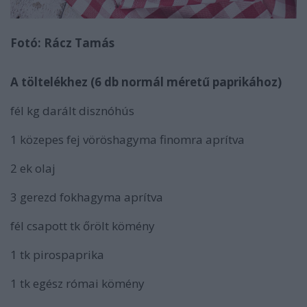
Fotó: Rácz Tamás
A töltelékhez (6 db normál méretű paprikához)
fél kg darált disznóhús
1 közepes fej vöröshagyma finomra aprítva
2 ek olaj
3 gerezd fokhagyma aprítva
fél csapott tk őrölt kömény
1 tk pirospaprika
1 tk egész római kömény