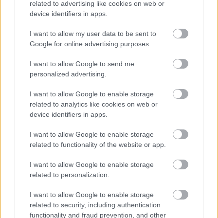
összedolgozom. Kóstolom és ha kell utóízesítem.
related to advertising like cookies on web or
Megtömöm a kicsumázott, megmosott paprikákat, a
device identifiers in apps.
maradékból -ha marad- gombócokat formálok. Ha
nem szeretjük a paprikát, főzhetünk csak golyókat is,
I want to allow my user data to be sent to
de egy-két paprikát akkor is érdemes a szószba
Google for online advertising purposes.
tenni, mert az íze kell a teljességhez. Kötelező!
I want to allow Google to send me
personalized advertising.
A paprikákat az előfőzött mártásra teszem és
felengedem annyi vízzel, hogy ellepje őket. (
I want to allow Google to enable storage
alaplével minden finomabb). Lassú tűzön, fedő alatt
related to analytics like cookies on web or
35-40 perc alatt puhára főzöm.
device identifiers in apps.
Amíg a paprikák főnek, az előkészített burgonyát
I want to allow Google to enable storage
egy nagyobb keverőtálban óvatosan összeforgatom
related to functionality of the website or app.
a sós, olajos, currys-chilis keverékkel. Az egészet
sütőpapírral bélelt tepsire borítom, elegyengetem a
I want to allow Google to enable storage
cikkeket és 25-30 perc alatt készre sütöm.
related to personalization.
Amíg sül a burgonya, a megfőtt töltelékeket
I want to allow Google to enable storage
kiveszem és a paradicsomos szószt sűrű szövésű
related to security, including authentication
szűrőn átpasszírozom. Evőkanálnyi cukorral
functionality and fraud prevention, and other