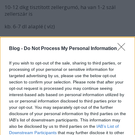
10-12 dkg tisztított zellergumó, ha van 1-2 szál
zellerszár is
kb. 6-7 dl alaplé ( víz)
1 ek cukor
Blog -
Do Not Process My Personal Information
só, bors
If you wish to opt-out of the sale, sharing to third parties, or
A burgonyához
processing of your personal or sensitive information for
targeted advertising by us, please use the below opt-out
1,5 kg héjában főtt burgonya cikkekre vágva ( sós,
section to confirm your selection. Please note that after your
köményes vízben főzve)
opt-out request is processed you may continue seeing
interest-based ads based on personal information utilized by
1 ek currypor
us or personal information disclosed to third parties prior to
your opt-out. You may separately opt-out of the further
1 csapot tk őrölt chili vagy chilipehely ( csípős
disclosure of your personal information by third parties on the
fűszerpaprikát is használhatunk)
IAB’s list of downstream participants. This information may
also be disclosed by us to third parties on the
IAB’s List of
fél dl olaj
Downstream Participants
that may further disclose it to other