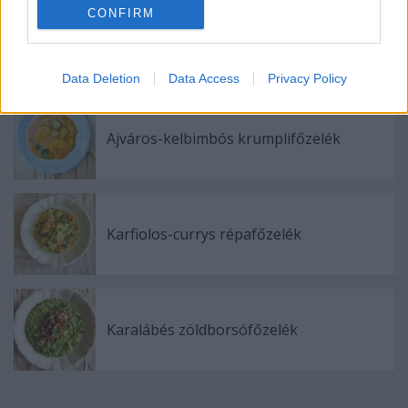
CONFIRM
Répás bazsalikomos sárgaborsó főzelék
Data Deletion
Data Access
Privacy Policy
Ajváros-kelbimbós krumplifőzelék
Karfiolos-currys répafőzelék
Karalábés zöldborsófőzelék