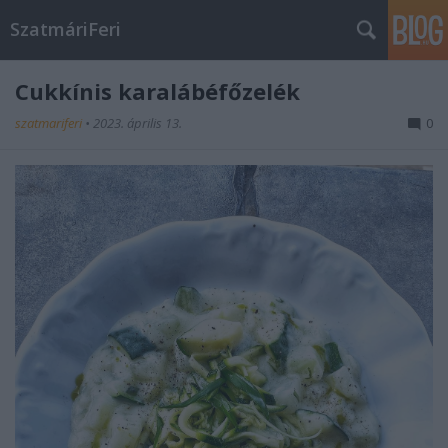
SzatmáriFeri
Cukkínis karalábéfőzelék
szatmariferi
•
2023. április 13.
0