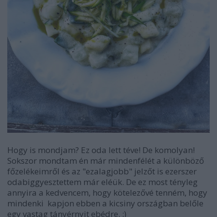
Hogy is mondjam? Ez oda lett téve! De komolyan!
Sokszor mondtam én már mindenfélét a különböző
főzelékeimről és az "ezalagjobb" jelzőt is ezerszer
odabiggyesztettem már eléük. De ez most tényleg
annyira a kedvencem, hogy kötelezővé tenném, hogy
mindenki kapjon ebben a kicsiny országban belőle
egy vastag tányérnyit ebédre. :)