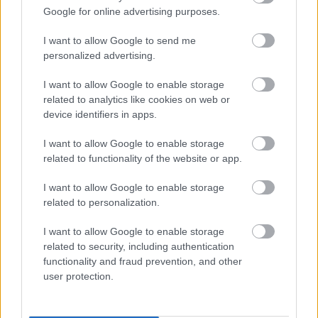
közepes lángon.
Google for online advertising purposes.
A keményítőt kikeverem a tejszínnel, majd besűrítem
I want to allow Google to send me
vele a főzit. Só, bors, lime leve. Tálaláskor mehet a
personalized advertising.
csíkozott cukkini a tetejére. Locsoljuk meg jóféle
olívaolajjal.
I want to allow Google to enable storage
related to analytics like cookies on web or
device identifiers in apps.
I want to allow Google to enable storage
related to functionality of the website or app.
I want to allow Google to enable storage
related to personalization.
Ajánlott bejegyzések:
I want to allow Google to enable storage
related to security, including authentication
functionality and fraud prevention, and other
Kovászos uborkás cukkinis tökfőzelék
user protection.