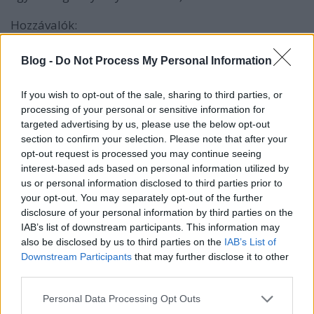
Hozzávalók:
Blog -
Do Not Process My Personal Information
1 ek vaj
2 ek olaj
If you wish to opt-out of the sale, sharing to third parties, or
processing of your personal or sensitive information for
2-3 szál újhagyma, zölddel, karikázva
targeted advertising by us, please use the below opt-out
section to confirm your selection. Please note that after your
2 dundi gerezd fokhagyma
opt-out request is processed you may continue seeing
interest-based ads based on personal information utilized by
kb. 70 dkg tisztított karalábé, másfél centisre
us or personal information disclosed to third parties prior to
kockázva
your opt-out. You may separately opt-out of the further
disclosure of your personal information by third parties on the
40 dkg cukkinni (2/3-a kockázva, harmada julienn-re
IAB’s list of downstream participants. This information may
vágva)
also be disclosed by us to third parties on the
IAB’s List of
Downstream Participants
that may further disclose it to other
4 dl víz
third parties.
Please note that this website/app uses one or more Google
Personal Data Processing Opt Outs
2 dl tejszín
services and may gather and store information including but