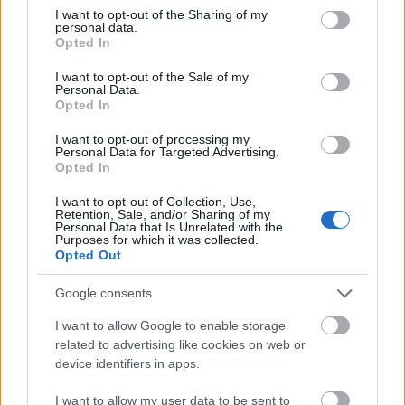
not limited to your visit or usage behaviour. You may click to
I want to opt-out of the Sharing of my
3 csapott tk keményítő
personal data.
grant or deny consent to Google and its third-party tags to
Opted In
use your data for below specified purposes in below Google
só, lime,
consent section.
I want to opt-out of the Sale of my
Personal Data.
A vajat egy lábosban közepes lángon olvasszuk
Opted In
össze az olajjal. Szórjuk rá a hagymát, pároljuk 2
percig, majd reszeljük rá a fokhagymát. Laza
I want to opt-out of processing my
Personal Data for Targeted Advertising.
átkeverés, majd forgassuk bele a karalábét
Opted In
Kevergessük 3-4 percig, sózzuk, öntsük fel vízzel,
I want to opt-out of Collection, Use,
forraljuk fel, majd fedő alatt 12-14 perc alatt főzzük
Retention, Sale, and/or Sharing of my
Personal Data that Is Unrelated with the
ressre.
Purposes for which it was collected.
Opted Out
A csíkozott cukkinit és újhagymát egy kis tálkába
teszem, csipetnyi sóval és negyed lime levével
Google consents
elkeverem és állni hagyom.
I want to allow Google to enable storage
related to advertising like cookies on web or
A kockázott a cukkinit 1 percig forráztam egy
device identifiers in apps.
láboskában, majd lehűtöttem hideg vízzel. Ezt
keverem a karalábéhoz és főzöm további 3-4 percig,
I want to allow my user data to be sent to