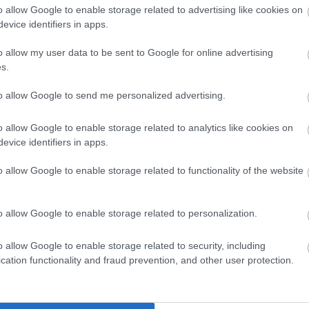
szatmá
o allow Google to enable storage related to advertising like cookies on
szilvás
evice identifiers in apps.
tarhon
o allow my user data to be sent to Google for online advertising
tavasz
s.
tejszí
töltött
to allow Google to send me personalized advertising.
Vajbab
vega
v
o allow Google to enable storage related to analytics like cookies on
vörösl
evice identifiers in apps.
zeller
zöldbo
o allow Google to enable storage related to functionality of the website
zsálya
Címke
o allow Google to enable storage related to personalization.
Napt
o allow Google to enable storage related to security, including
cation functionality and fraud prevention, and other user protection.
Hét
Ke
3
4