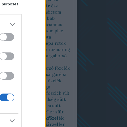
ed purposes
zelék
noltv
nomilk
nyár
ősz
sán
pagodakarfiol
paradicsom
csomos
paradicsomos bab
csomos káposzta
paradicsomos
gleves
paraj
petrezselyem
piac
tt
pirított zöldség
piskóta
cia
pisztráng
reggeli
répa
retek
kömény
római kömény
rozmaring
ém
saláta
sárgaborsó
Sárgaborsó
borsófőzelék
orsókrémleves
sárgaborsó főzelék
répa
sárgarépafőzelék
sárgarépa
k
sárgrépa
sóska
sóskafőzelék
 krumplifőzelék
spárga
főzelék
spenót
spenótfőzelék
sült
rfiol
sültpaprika
sültzöldség
sült
oli
sült cékla
sült kukorica
sült
ka
sült sárgarépa
sült zeller
sült
ég
sütés
sütőtök
sütőtökfőzelék
kkrémleves
szardella
szárzeller