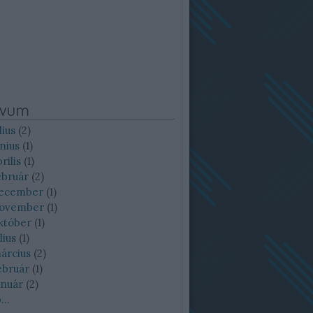
ívum
lius
(
2
)
nius
(
1
)
rilis
(
1
)
ebruár
(
2
)
december
(
1
)
november
(
1
)
któber
(
1
)
lius
(
1
)
árcius
(
2
)
ebruár
(
1
)
anuár
(
2
)
b
...