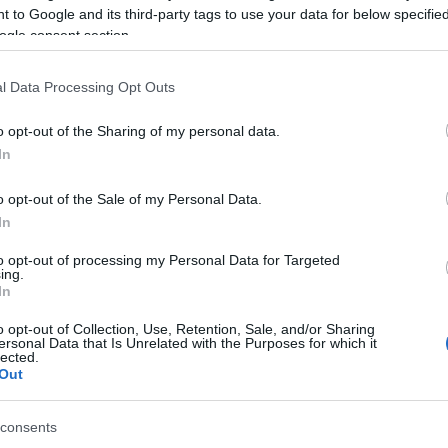
 to Google and its third-party tags to use your data for below specifi
nemfő
ogle consent section.
padliz
paradi
paradi
l Data Processing Opt Outs
zöldsé
piríto
o opt-out of the Sharing of my personal data.
pisztá
In
római
sajtkr
o opt-out of the Sale of my Personal Data.
sárga
In
sárgab
to opt-out of processing my Personal Data for Targeted
sárga
ing.
főzelé
In
sóskás
spárga
o opt-out of Collection, Use, Retention, Sale, and/or Sharing
ersonal Data that Is Unrelated with the Purposes for which it
sültka
lected.
brokk
Out
papri
zölds
consents
sütőtö