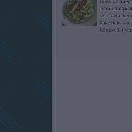
bánnám, mert 
mindennapokba
azért van ked
kukoricás, cuk
könnyed, nyár