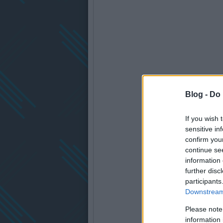
Blog -
Do 
If you wish 
sensitive in
confirm you
continue se
information 
further disc
participants
Downstream 
Please note
information 