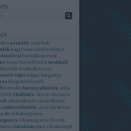
sés
ék
zilva
avokádó
ázsia
bab
elék
bagel
basszodafőzelékkel
dasalival
bazsalikom
book
ine
borsó
borsófőzelék
brokkoli
lifőzelék
brokkolis tészta
ntott tojás
bulgur
burgonya
nya
burgonyafőzelék
dbemindet
buronyafőzelék
cékla
őzelék
chufamix
citrom
citromos
ook
csicseriborsó
csicseriborsó
k
cukkinifőzelék
curry
darált hús
ya
dió
Édesburgonya
urgonya
édesburgonya főzelék
ömény
édeskömyény
édeskrumpli