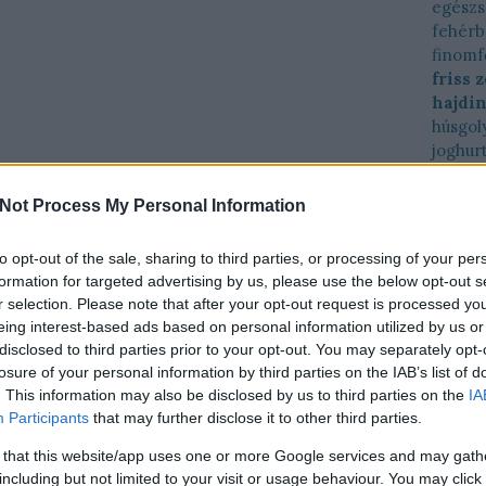
egész
fehérb
finomf
friss 
hajdi
húsgol
joghur
káposz
karalá
Not Process My Personal Information
kéksajt
kelkáp
to opt-out of the sale, sharing to third parties, or processing of your per
kelkáp
formation for targeted advertising by us, please use the below opt-out s
köles
r selection. Please note that after your opt-out request is processed y
krémle
eing interest-based ads based on personal information utilized by us or
kukori
disclosed to third parties prior to your opt-out. You may separately opt-
lencse
losure of your personal information by third parties on the IAB’s list of
lime
l
. This information may also be disclosed by us to third parties on the
IA
manda
Participants
that may further disclose it to other third parties.
marha
 that this website/app uses one or more Google services and may gath
menta
including but not limited to your visit or usage behaviour. You may click 
naranc