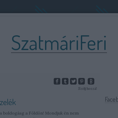
SzatmáriFeri
Szólj hozzá!
Face
zelék
s boldogásg a Földön! Mondjuk én nem