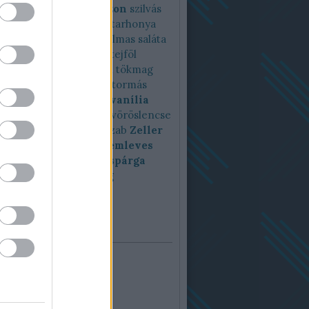
riferi
szezámmag
szezon
szilvás
 lepény
szuperszónik
tarhonya
yasaláta
tárkony
tartalmas saláta
tavaszfőzelék
teaser
tejföl
n
tészta
tök
tökfőzelék
tökmag
 paprika
tonhal
torma
tormás
vajbab
Vajbabfőzelék
vanília
egasaláta
video
vodka
vöröslencse
encse főzelék
zaatar
zab
Zeller
zellerfőzelék
zellerkrémleves
rsó
zöldségleves
zöld spárga
zsenge
zsír
zsírharang
felhő
ár
július 2023
d
Sze
Csü
Pén
Szo
Vas
1
2
5
6
7
8
9