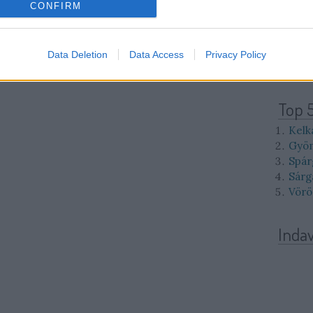
10
11
CONFIRM
17
18
24
25
31
Data Deletion
Data Access
Privacy Policy
<<
<
Top 
Kelk
Gyöm
Spár
Sárg
Vörö
Inda