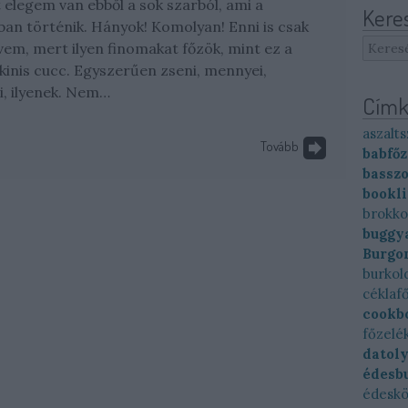
elegem van ebből a sok szarból, ami a
Kere
n történik. Hányok! Komolyan! Enni is csak
vem, mert ilyen finomakat főzök, mint ez a
kinis cucc. Egyszerűen zseni, mennyei,
i, ilyenek. Nem…
Címk
aszalts
Tovább
babfőz
basszo
bookl
brokko
buggya
Burgo
burkol
céklaf
cookb
főzelé
datol
édesb
édesk