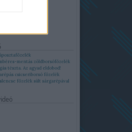
12
13
14
15
16
19
20
21
22
23
26
27
28
29
30
Archív
>
>>
5
áposztafőzelék
béres-mentás zöldborsófőzelék
gás tészta. Az agyad eldobod!
arépás csicseriborsó főzelék
slencse főzelék sült sárgarépával
videó