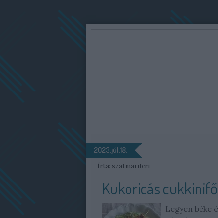
2023.júl.18.
Írta:
szatmariferi
Kukoricás cukkinifő
Legyen béke é