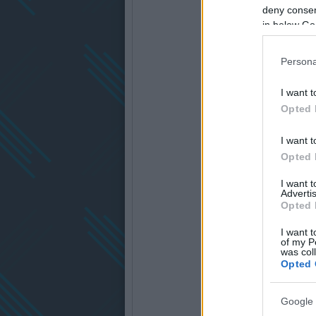
deny consent
in below Go
Persona
I want t
Opted 
I want t
Opted 
I want 
Advertis
Opted 
I want t
of my P
was col
Opted 
Google 