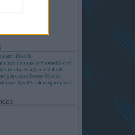
12
13
14
15
16
19
20
21
22
23
26
27
28
29
30
Archív
5
áposztafőzelék
béres-mentás zöldborsófőzelék
gás tészta. Az agyad eldobod!
arépás csicseriborsó főzelék
slencse főzelék sült sárgarépával
videó