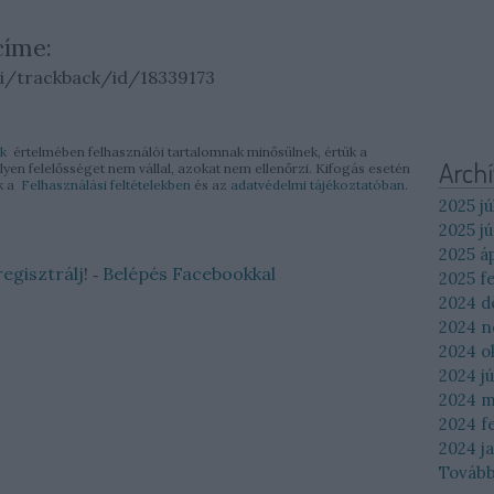
címe:
pi/trackback/id/18339173
k
értelmében felhasználói tartalomnak minősülnek, értük a
Arch
en felelősséget nem vállal, azokat nem ellenőrzi. Kifogás esetén
ek a
Felhasználási feltételekben
és az
adatvédelmi tájékoztatóban
.
2025 jú
2025 jú
2025 áp
regisztrálj
! ‐
Belépés Facebookkal
2025 f
2024 
2024 
2024 o
2024 jú
2024 m
2024 f
2024 j
Továb