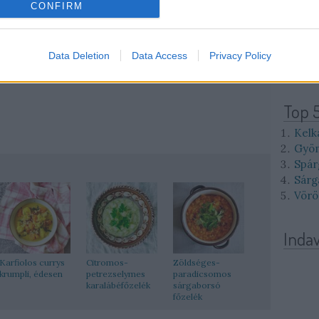
elbimbóval együtt. A tejszínt keverjük ki a
10
11
CONFIRM
ízzel, majd habarjuk be vele a főzeléket. Sózzuk,
17
18
24
25
. És kész! :) Isteni lesz! Ja, pár csepp
31
Data Deletion
Data Access
Privacy Policy
<<
<
Top 
Kelk
Gyöm
Spár
Sárg
Vörö
Inda
Karfiolos currys
Citromos-
Zöldséges-
krumpli, édesen
petrezselymes
paradicsomos
karalábéfőzelék
sárgaborsó
főzelék