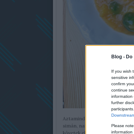
Blog -
Do 
If you wish 
sensitive in
confirm you
continue se
information 
further disc
participants
Downstream 
Aztamindenit! Hogy én mennyir
simán, natur formában is, de 
Please note
information 
követek el vele! Ilyen kis pajko