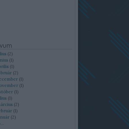
ívum
lius
(
2
)
nius
(
1
)
rilis
(
1
)
ebruár
(
2
)
december
(
1
)
november
(
1
)
któber
(
1
)
lius
(
1
)
árcius
(
2
)
ebruár
(
1
)
anuár
(
2
)
b
...