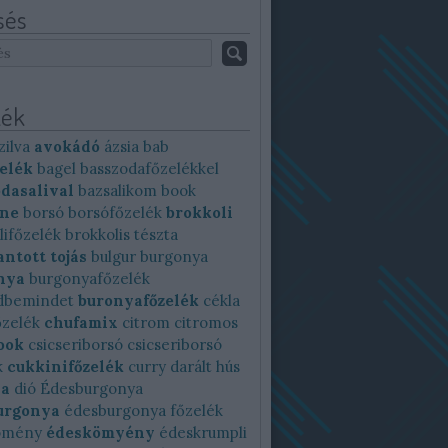
sés
ék
zilva
avokádó
ázsia
bab
elék
bagel
basszodafőzelékkel
dasalival
bazsalikom
book
ine
borsó
borsófőzelék
brokkoli
lifőzelék
brokkolis tészta
ntott tojás
bulgur
burgonya
nya
burgonyafőzelék
dbemindet
buronyafőzelék
cékla
őzelék
chufamix
citrom
citromos
ook
csicseriborsó
csicseriborsó
k
cukkinifőzelék
curry
darált hús
ya
dió
Édesburgonya
urgonya
édesburgonya főzelék
ömény
édeskömyény
édeskrumpli