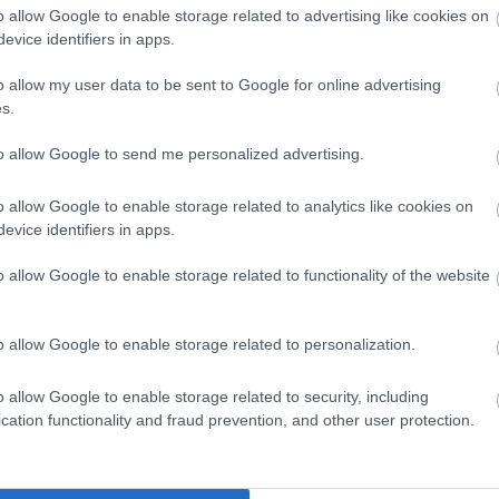
szatmá
o allow Google to enable storage related to advertising like cookies on
szilvás
evice identifiers in apps.
tarhon
o allow my user data to be sent to Google for online advertising
tavasz
s.
tejszí
töltött
ló
to allow Google to send me personalized advertising.
Vajbab
vega
v
o allow Google to enable storage related to analytics like cookies on
vörösl
evice identifiers in apps.
zeller
zöldbo
o allow Google to enable storage related to functionality of the website
zsálya
ter vízben, sózzuk. Ez kb. 15-20 perc. Szűrjük le,
Címke
 fel a krumpli főzéséhez.
o allow Google to enable storage related to personalization.
Napt
lbimbó) az olajon 4-5 perc alatt pirítsuk meg a
 fokhagymát. Ezzel is keverjük át, majd
o allow Google to enable storage related to security, including
a
cation functionality and fraud prevention, and other user protection.
Öntsük fel a folyadékkal (amennyi éppen ellepi),
Hét
Ke
velet, majd lefedve kb. 20 perc alatt főzzük
őkanálnyit vegyünk ki pürésítük össze,
3
4