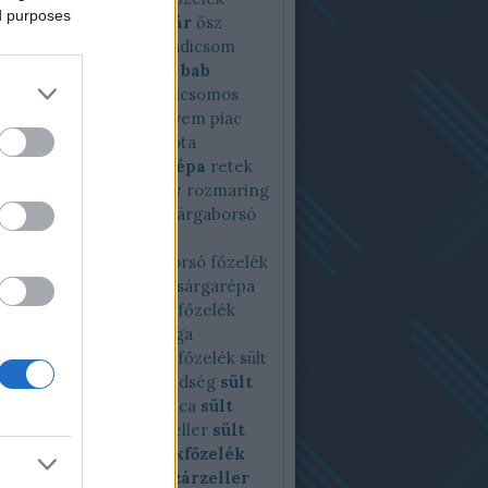
ed purposes
zelék
noltv
nomilk
nyár
ősz
sán
pagodakarfiol
paradicsom
csomos
paradicsomos bab
csomos káposzta
paradicsomos
gleves
paraj
petrezselyem
piac
tt
pirított zöldség
piskóta
cia
pisztráng
reggeli
répa
retek
kömény
római kömény
rozmaring
ém
saláta
sárgaborsó
Sárgaborsó
borsófőzelék
orsókrémleves
sárgaborsó főzelék
répa
sárgarépafőzelék
sárgarépa
k
sárgrépa
sóska
sóskafőzelék
 krumplifőzelék
spárga
főzelék
spenót
spenótfőzelék
sült
rfiol
sültpaprika
sültzöldség
sült
oli
sült cékla
sült kukorica
sült
ka
sült sárgarépa
sült zeller
sült
ég
sütés
sütőtök
sütőtökfőzelék
kkrémleves
szardella
szárzeller