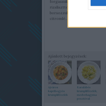
forgassuk vissza az alaphoz a k
rizsliszttel és 2-3 ek langyos v
borsozzuk, adjuk hozzá az ajvárt
citromlé....
Ajánlott bejegyzések:
Ajváros
Karalábés
kapribogyós
krumplifőzelék,
krumplifőzelék
medvehagyma
pesztóval