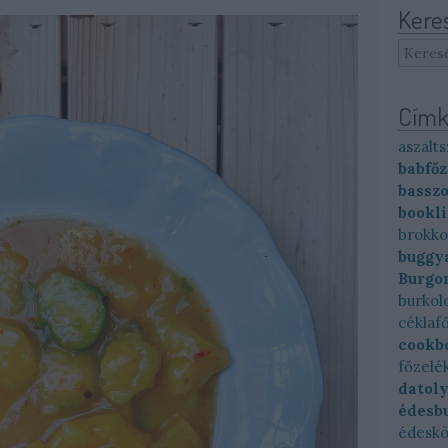
Kere
Címk
aszalts
babfőz
basszo
bookl
brokko
buggya
Burgo
burkol
céklaf
cookb
főzelé
datol
édesb
édesk