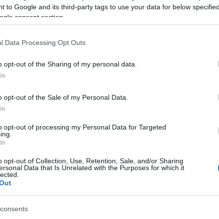
 to Google and its third-party tags to use your data for below specifi
tengerparti hangulatot, amit még a nyáron
nemfő
ogle consent section.
padliz
lbimbó pedig csak a hab a tortán! Pofátlanul
paradi
paradi
l Data Processing Opt Outs
zöldsé
piríto
o opt-out of the Sharing of my personal data.
pisztá
In
agyobbak felezve, negyedeve)
római
sajtkr
o opt-out of the Sale of my Personal Data.
sárga
In
sárgab
rítva
to opt-out of processing my Personal Data for Targeted
sárga
ing.
főzelé
In
sóskás
spárga
o opt-out of Collection, Use, Retention, Sale, and/or Sharing
tisre karikázva
ersonal Data that Is Unrelated with the Purposes for which it
sültka
lected.
brokk
Out
ellepi)
papri
zölds
consents
sütőtö