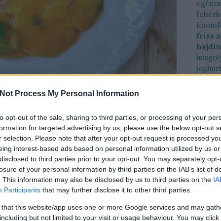
egész
fehérb
finomf
friss 
hajdi
húsgol
joghur
káposz
karalá
Not Process My Personal Information
kéksajt
kelkáp
to opt-out of the sale, sharing to third parties, or processing of your per
kelkáp
formation for targeted advertising by us, please use the below opt-out s
köles
r selection. Please note that after your opt-out request is processed y
krémle
eing interest-based ads based on personal information utilized by us or
kukori
disclosed to third parties prior to your opt-out. You may separately opt-
lencse
losure of your personal information by third parties on the IAB’s list of
lime
l
. This information may also be disclosed by us to third parties on the
IA
manda
Participants
that may further disclose it to other third parties.
e szeretem a krumplifőzeléket. Csak úgy
marha
akkor még jobban, hogyha valami huncutásgot
 that this website/app uses one or more Google services and may gath
menta
including but not limited to your visit or usage behaviour. You may click 
sság az is, amikor ajvárt keverek hozzá
naranc