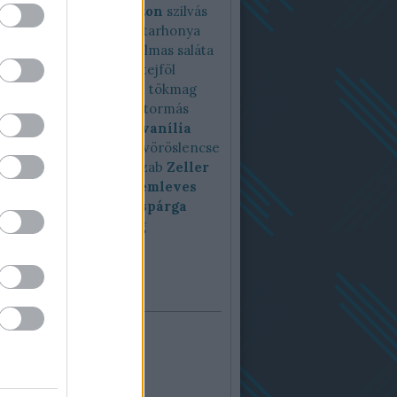
riferi
szezámmag
szezon
szilvás
 lepény
szuperszónik
tarhonya
yasaláta
tárkony
tartalmas saláta
tavaszfőzelék
teaser
tejföl
n
tészta
tök
tökfőzelék
tökmag
 paprika
tonhal
torma
tormás
vajbab
Vajbabfőzelék
vanília
egasaláta
video
vodka
vöröslencse
encse főzelék
zaatar
zab
Zeller
zellerfőzelék
zellerkrémleves
rsó
zöldségleves
zöld spárga
zsenge
zsír
zsírharang
felhő
ár
ugusztus 2026
d
Sze
Csü
Pén
Szo
Vas
1
2
5
6
7
8
9