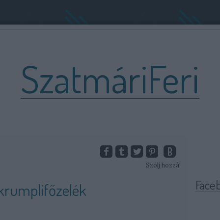
SzatmáriFeri
Szólj hozzá!
Face
krumplifőzelék