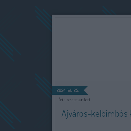
2024.feb.25.
Írta:
szatmariferi
Ajváros-kelbimbós 