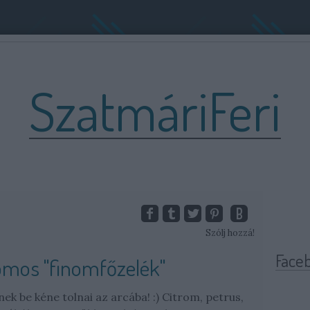
SzatmáriFeri
Szólj hozzá!
Face
omos "finomfőzelék"
ek be kéne tolnai az arcába! :) Citrom, petrus,