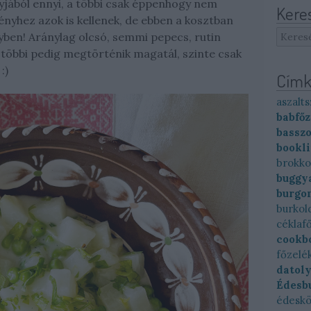
yjából ennyi, a többi csak éppenhogy nem
Kere
ényhez azok is kellenek, de ebben a kosztban
yben! Aránylag olcsó, semmi pepecs, rutin
 a többi pedig megtörténik magatál, szinte csak
 :)
Címk
aszalts
babfőz
basszo
bookl
brokko
buggya
burgo
burkol
céklaf
cookb
főzelé
datol
Édesb
édesk