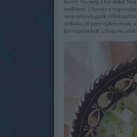
borsó. No meg a karalábé! Nag
mellékes! :) Peresz a végeredm
nem tetszelegnek reflektorfén
nélkül is 20 perc előkészíteni,
kevergetni kell! :) Nem viccelek!