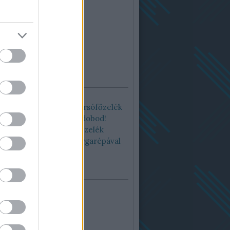
12
13
14
15
16
19
20
21
22
23
26
27
28
29
30
Archív
5
áposztafőzelék
béres-mentás zöldborsófőzelék
gás tészta. Az agyad eldobod!
arépás csicseriborsó főzelék
slencse főzelék sült sárgarépával
videó