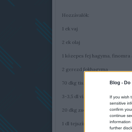
Hozzávalók:
1 ek vaj
2 ek olaj
1 közepes fej hagyma, finomra 
2 gerezd fokhagyma
70 dkg tisztított, kockázott ka
Blog -
Do 
3-3,5 dl víz
If you wish 
sensitive in
confirm you
20 dkg zsenge, mirelit zöldbor
continue se
information 
1 dl tejszín (30%)
further disc