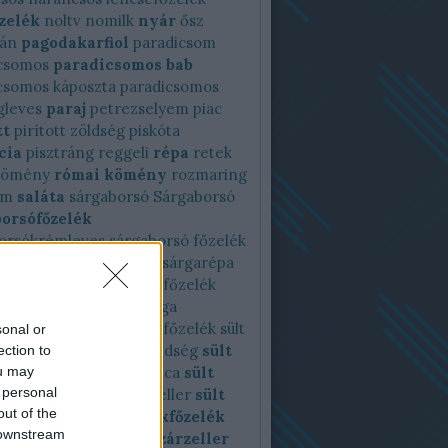
zelék
noltv
nomilk
nyár
ősz
sán
pagodakarfiol
paradicsom
csomos
paradicsomos bab
csomos káposzta
paradicsomos
gleves
paraj
petrezselyem
piac
tt
pirított zöldség
piskóta
cia
pisztráng
reggeli
répa
retek
kömény
római kömény
rozmaring
ém
saláta
sárgaborsó
Sárgaborsó
borsófőzelék
orsókrémleves
sárgaborsó főzelék
répa
sárgarépafőzelék
sárgarépa
k
sárgrépa
sóska
sóskafőzelék
 krumplifőzelék
spárga
főzelék
spenót
spenótfőzelék
sült
sonal or
rfiol
sültpaprika
sültzöldség
sült
ection to
ou may
oli
sült cékla
sült kukorica
sült
 personal
ka
sült sárgarépa
sült zeller
sült
out of the
ég
sütés
sütőtök
sütőtökfőzelék
 downstream
kkrémleves
szardella
szárzeller