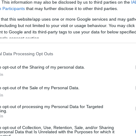
. This information may also be disclosed by us to third parties on the
IA
szatmá
Participants
that may further disclose it to other third parties.
szilvás
tarhon
 that this website/app uses one or more Google services and may gath
tavasz
including but not limited to your visit or usage behaviour. You may click 
tejszí
 to Google and its third-party tags to use your data for below specifi
töltött
ogle consent section.
vajbab
vega
v
l Data Processing Opt Outs
vörösl
zeller
o opt-out of the Sharing of my personal data.
zöldbo
In
ítsük össze a vajjal. Mehet rá a hagyma,
zsálya
-1 kanál vízzel, hogy gyorsabbn puhuljon.
Címke
o opt-out of the Sale of my Personal Data.
k hozzá a fokhagymát, keverjük el, majd
In
uk át, öntsük fel vízzel, majd lefedve forrástól
Napt
ük majdnem készre. Adjuk hozzá a borsót,
to opt-out of processing my Personal Data for Targeted
ing.
 habarjuk be a csomómentesre kikevert
a
In
Hét
Ke
Szórjuk rá a petrust, reszeljük rá a
t, sózzuk, borsozzuk, ha kell. Tálaljuk! Ennyi.
o opt-out of Collection, Use, Retention, Sale, and/or Sharing
3
4
ersonal Data that Is Unrelated with the Purposes for which it
lected.