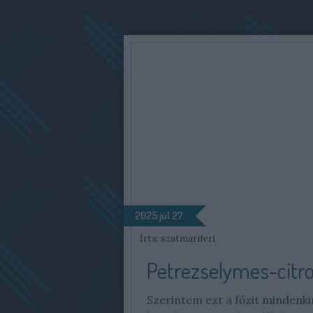
2025.júl.27.
Írta:
szatmariferi
Petrezselymes-citr
Szerintem ezt a főzit mindenkin