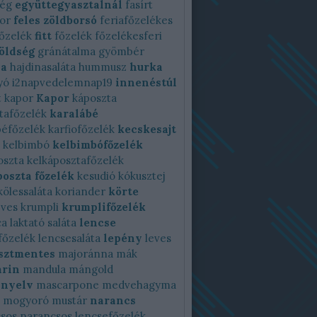
ség
együttegyasztalnál
fasírt
or
feles zöldborsó
feriafőzelékes
őzelék
fitt
főzelék
főzelékesferi
zöldség
gránátalma
gyömbér
na
hajdinasaláta
hummusz
hurka
yó
i2napvedelemnap19
innenéstúl
t
kapor
Kapor
káposzta
tafőzelék
karalábé
béfőzelék
karfiofőzelék
kecskesajt
kelbimbó
kelbimbófőzelék
oszta
kelkáposztafőzelék
oszta főzelék
kesudió
kókusztej
kölessaláta
koriander
körte
ves
krumpli
krumplifőzelék
ca
laktató saláta
lencse
főzelék
lencsesaláta
lepény
leves
isztmentes
majoránna
mák
rin
mandula
mángold
nyelv
mascarpone
medvehagyma
mogyoró
mustár
narancs
sos
narancsos lencsefőzelék