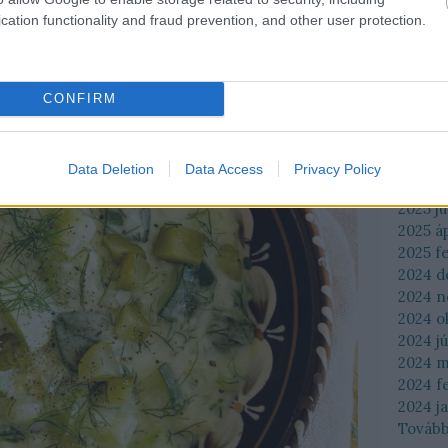
cation functionality and fraud prevention, and other user protection.
CONFIRM
Arch
Data Deletion
Data Access
Privacy Policy
2025 jú
2025 jú
2025 áp
2025 f
2024 
2024 
2024 o
2024 jú
2024 m
2024 f
2024 j
Továb