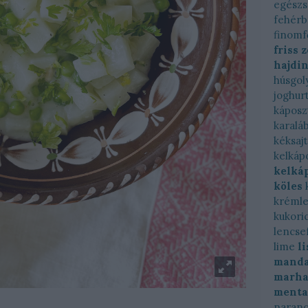
egész
fehérb
finomf
friss 
hajdi
húsgol
joghur
káposz
karalá
kéksajt
kelkáp
kelkáp
köles
krémle
kukori
lencse
lime
l
manda
marha
menta
naranc