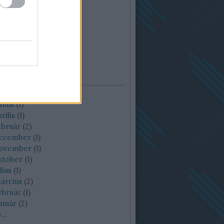
ívum
lius
(
2
)
nius
(
1
)
rilis
(
1
)
ebruár
(
2
)
december
(
1
)
november
(
1
)
któber
(
1
)
lius
(
1
)
árcius
(
2
)
ebruár
(
1
)
anuár
(
2
)
b
...