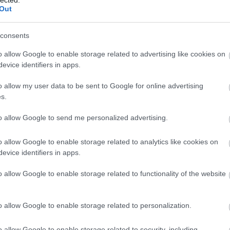
10
11
Out
17
18
24
25
consents
31
<<
<
o allow Google to enable storage related to advertising like cookies on
evice identifiers in apps.
Top 
1
komment
o allow my user data to be sent to Google for online advertising
Kelk
s.
ukkinis tökfőzelék
Gyöm
to allow Google to send me personalized advertising.
Spár
Sárg
mit ezekben a tikkasztó hetekben az embernek
Vörö
o allow Google to enable storage related to analytics like cookies on
 megennie. Jéghidegen, fröccsel, mennyei! A
evice identifiers in apps.
ez a főzelék megagigaszupi! :)
Inda
o allow Google to enable storage related to functionality of the website
o allow Google to enable storage related to personalization.
o allow Google to enable storage related to security, including