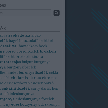
sés
ék
zilva
avokádó
ázsia
bab
elék
bagel
basszodafőzelékkel
dasalival
bazsalikom
book
ine
borsó
borsófőzelék
brokkoli
lifőzelék
brokkolis tészta
ntott tojás
bulgur
Burgonya
nya
burgonyafőzelék
dbemindet
buronyafőzelék
cékla
őzelék
chufamix
citrom
citromos
ook
csicseriborsó
csicseriborsó
k
cukkinifőzelék
curry
darált hús
ya
dió
édesburgonya
urgonya
édesburgonya főzelék
ömény
édeskömyény
édeskrumpli