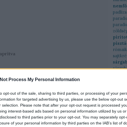
nemfő
padliz
paradi
paradi
zöldsé
piríto
pisztá
római
aprítva
sajtkr
sárga
sárgab
sárga
ralábé
Not Process My Personal Information
főzelé
sóskás
spárga
to opt-out of the sale, sharing to third parties, or processing of your per
sültka
formation for targeted advertising by us, please use the below opt-out s
r selection. Please note that after your opt-out request is processed y
brokk
só
eing interest-based ads based on personal information utilized by us or
papri
disclosed to third parties prior to your opt-out. You may separately opt-
zölds
losure of your personal information by third parties on the IAB’s list of
sütőtö