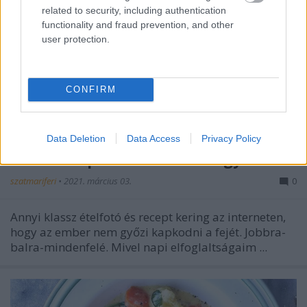
related to security, including authentication
functionality and fraud prevention, and other
user protection.
CONFIRM
Data Deletion
Data Access
Privacy Policy
Brokkolis-pórés-lencsés miegymás
szatmariferi
•
2021. március 03.
0
Annyi klassz ételfotó és recept kering az interneten,
hogy az ember nem győzi kapkodni a fejét. Jobbra-
balra-mindenfelé. Mivel napi elfoglaltságaim ...