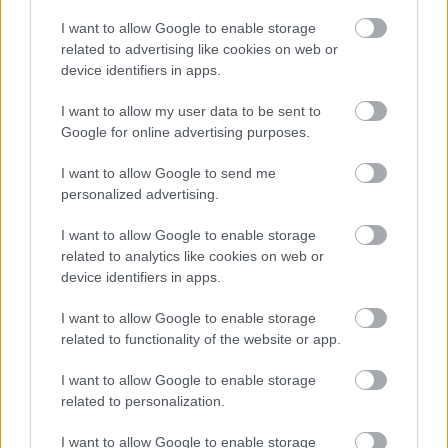
I want to allow Google to enable storage
related to advertising like cookies on web or
device identifiers in apps.
I want to allow my user data to be sent to
Google for online advertising purposes.
Tojásleves baconös
I want to allow Google to send me
krumpligombóccal
personalized advertising.
szatmariferi
•
2021. március 11.
1
I want to allow Google to enable storage
related to analytics like cookies on web or
Az idejét sem tudom már, hogy mikor tettem a
device identifiers in apps.
számba utoljára tojáslevest. Pedig szeretem. Nem is
értem, hogy miért nem főzöm gyakrabban. Pedig ...
I want to allow Google to enable storage
related to functionality of the website or app.
I want to allow Google to enable storage
related to personalization.
I want to allow Google to enable storage