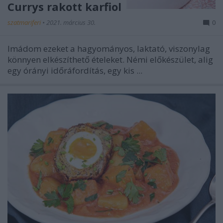
Currys rakott karfiol
szatmariferi
•
2021. március 30.
0
Imádom ezeket a hagyományos, laktató, viszonylag
könnyen elkészíthető ételeket. Némi előkészület, alig
egy órányi időráfordítás, egy kis ...