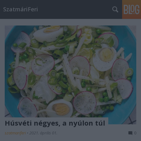
SzatmáriFeri
Húsvéti négyes, a nyúlon túl
szatmariferi
•
2021. április 01.
0