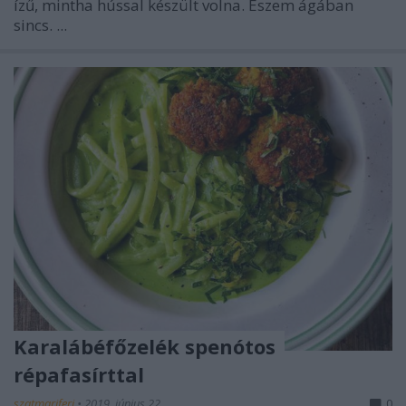
ízű, mintha hússal készült volna. Eszem ágában
sincs. ...
Karalábéfőzelék spenótos
répafasírttal
szatmariferi
•
2019. június 22.
0