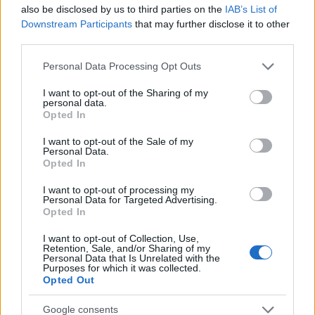
also be disclosed by us to third parties on the
IAB’s List of
Downstream Participants
that may further disclose it to other
third parties.
Please note that this website/app uses one or more Google
Personal Data Processing Opt Outs
Lencsés-joghurtos sültzöldség-saláta
services and may gather and store information including but
not limited to your visit or usage behaviour. You may click to
I want to opt-out of the Sharing of my
szatmariferi
personal data.
•
2021. március 16.
0
grant or deny consent to Google and its third-party tags to
Opted In
use your data for below specified purposes in below Google
consent section.
Szeretem a sült zöldséget. Van, amikor a legnagyobb
I want to opt-out of the Sale of my
Personal Data.
nyári kánikulában is nekiállok bekapcsolni a sütőt,
Opted In
mert muszáj ennem. Mit számít abban a ...
I want to opt-out of processing my
Personal Data for Targeted Advertising.
Opted In
I want to opt-out of Collection, Use,
Retention, Sale, and/or Sharing of my
Personal Data that Is Unrelated with the
Purposes for which it was collected.
Opted Out
Google consents