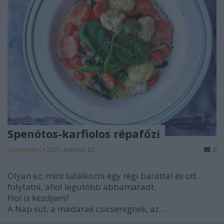
Spenótos-karfiolos répafőzi
szatmariferi
•
2021. március 01.
0
Olyan ez, mint találkozni egy régi baráttal és ott
folytatni, ahol legutóbb abbamaradt.
Hol is kezdjem?
A Nap süt, a madarak csicseregnek, az ...