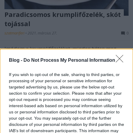
Paradicsomos krumplifőzelék, skót
tojással
szatmariferi
•
2021. március 27.
0
Imádom a krumplifőzeléket, minden héten meg
tudnám enni. Olcsó, gyorsan elkészül és nem is
Blog -
Do Not Process My Personal Information
nagyon lehet elrontani. Talán csak azzal lehet ...
If you wish to opt-out of the sale, sharing to third parties, or
processing of your personal or sensitive information for
targeted advertising by us, please use the below opt-out
section to confirm your selection. Please note that after your
opt-out request is processed you may continue seeing
interest-based ads based on personal information utilized by
us or personal information disclosed to third parties prior to
your opt-out. You may separately opt-out of the further
disclosure of your personal information by third parties on the
IAB’s list of downstream participants. This information may