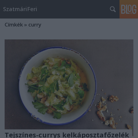
SzatmáriFeri
Címkék
»
curry
Tejszínes-currys kelkáposztafőzelék