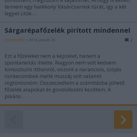
tennem egy hatékony Vásárcsarnok túrát, így a két
legyet ütök…
Sárgarépafőzelék pirított mindennel
szatmariferi
•
2014. január 26.
2
Ezt a főzeléket nem a képzelet, hanem a
spontaneitás ihlette. Nagyon nem volt kedvem
kimozdulni itthonról, viszont a narancsos, szójás
csirkecombok mellé muszáj volt valamit
rögtönöznöm. Összeszedtem a számításba jöhető
főzelék alapokat és gondolkodni kezdtem. A
pikáns…