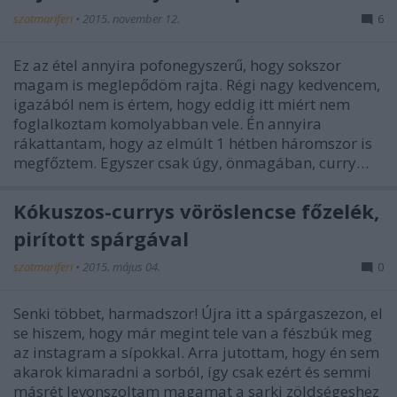
szatmariferi
•
2015. november 12.
6
Ez az étel annyira pofonegyszerű, hogy sokszor
magam is meglepődöm rajta. Régi nagy kedvencem,
igazából nem is értem, hogy eddig itt miért nem
foglalkoztam komolyabban vele. Én annyira
rákattantam, hogy az elmúlt 1 hétben háromszor is
megfőztem. Egyszer csak úgy, önmagában, curry…
Kókuszos-currys vöröslencse főzelék,
pirított spárgával
szatmariferi
•
2015. május 04.
0
Senki többet, harmadszor! Újra itt a spárgaszezon, el
se hiszem, hogy már megint tele van a fészbúk meg
az instagram a sípokkal. Arra jutottam, hogy én sem
akarok kimaradni a sorból, így csak ezért és semmi
másrét levonszoltam magamat a sarki zöldségeshez