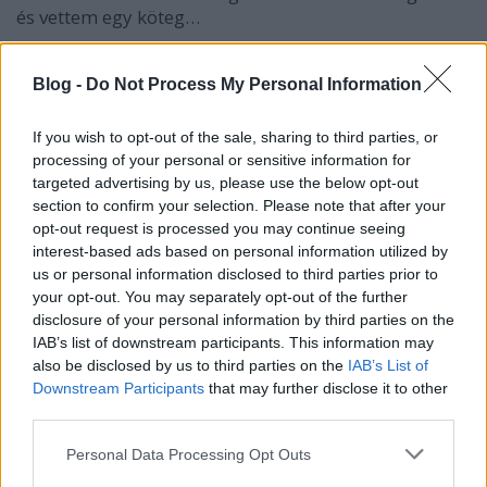
és vettem egy köteg…
Spenótos répafőzelék
Blog -
Do Not Process My Personal Information
szatmariferi
•
2014. június 14.
0
If you wish to opt-out of the sale, sharing to third parties, or
processing of your personal or sensitive information for
Most már aztán tényleg minden van a piacon.
targeted advertising by us, please use the below opt-out
MINDEN! Csupa nagybetűvel. Ezt az időszakot
section to confirm your selection. Please note that after your
szeretem a legjobban, mert ilyenkor nincs más dolga
opt-out request is processed you may continue seeing
az embernek, csak vennie a fáradtságot és elmenni
interest-based ads based on personal information utilized by
piacra, jól beszerezni az éppen aktuális kedvencet és
us or personal information disclosed to third parties prior to
jól megfőzni azt. Borsó, vajbab,…
your opt-out. You may separately opt-out of the further
disclosure of your personal information by third parties on the
Currys karalábéfőzelék
IAB’s list of downstream participants. This information may
also be disclosed by us to third parties on the
IAB’s List of
szatmariferi
•
2014. április 05.
2
Downstream Participants
that may further disclose it to other
third parties.
Nem tudom megtagadni curry rajongásomat. Ha
Please note that this website/app uses one or more Google
Personal Data Processing Opt Outs
tehetném, az összes étel sárgulna és ízülne tőle. Ez
services and may gather and store information including but
van, én már csak így maradok. Egy dolgot utálok