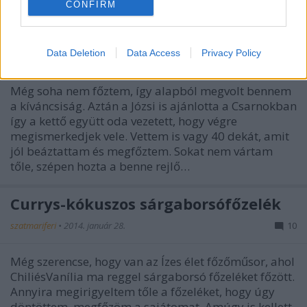
CONFIRM
Feles zöldborsófőzelék
Data Deletion
Data Access
Privacy Policy
szatmariferi
•
2014. február 07.
2
Még soha nem főztem, így alapból megvolt bennem
a kíváncsiság. Aztán a Józsi is ajánlotta a Csarnokban
így a kettő együtt oda vezetett, hogy végre
megismerkedjek vele. Vettem is vagy 40 dekát, amit
jól beáztattam és megfőztem. Sokat nem vártam
tőle, szépen hozta a benne rejlő…
Currys-kókuszos sárgaborsófőzelék
szatmariferi
•
2014. január 28.
10
Még szerencse, hogy van az Ízes élet főzőműsor, ahol
ChiliésVanília ma reggel sárgaborsó főzeléket főzött.
Annyira megirigyeltem tőle a főzeléket, hogy úgy
döntöttem, megfőzöm a sajátomat. Amúgy is kellett