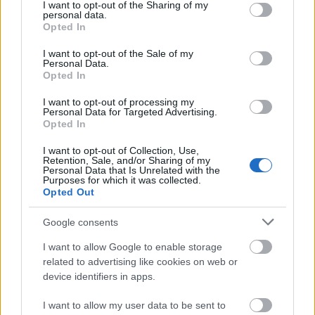
not limited to your visit or usage behaviour. You may click to
I want to opt-out of the Sharing of my
csak benne, hogy a benne lévő kurkuma elég
personal data.
grant or deny consent to Google and its third-party tags to
Opted In
agresszív tud lenni és napokra képes megszínezni a
use your data for below specified purposes in below Google
kezemet is. Egy kis tapi itt, egy kis…
consent section.
I want to opt-out of the Sale of my
Personal Data.
Opted In
Édesköményes-currys
káposztafőzelék
I want to opt-out of processing my
Personal Data for Targeted Advertising.
Opted In
szatmariferi
•
2014. március 03.
0
I want to opt-out of Collection, Use,
Retention, Sale, and/or Sharing of my
Májas hurka került az asztalomra. Ehhez kellett
Personal Data that Is Unrelated with the
kitalálnom valami főzelékfélét. A savanyút kívántam
Purposes for which it was collected.
Opted Out
és a fűszereset. Elsőre ez ugrott be a hurkáról és nem
is nagyon akartam tovább ötletelni. Volt itthon
Google consents
káposztám, az édeskömény meg csak úgy szembe
jött, ebből nagy baj nem…
I want to allow Google to enable storage
related to advertising like cookies on web or
Currys-paradicsomos kelkáposzta
device identifiers in apps.
főzelék
I want to allow my user data to be sent to