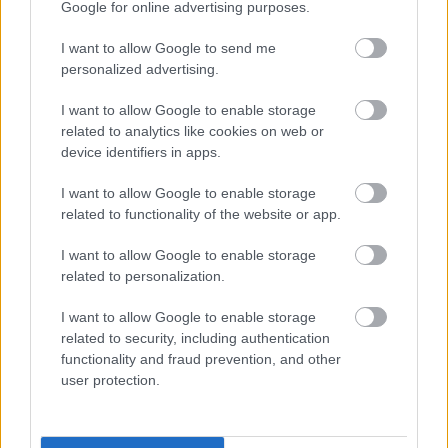
Google for online advertising purposes.
szatmariferi
•
2014. február 13.
1
I want to allow Google to send me
Chili és Vanília átalakított kelkáposzta főzeléke
personalized advertising.
minden téren alapműnek számít a főzelékekről
kialkotott világnézetemet tekintve. Korábban már
I want to allow Google to enable storage
elkészítettem a saját verziómat, de már akkor is
related to analytics like cookies on web or
sejtettem, hogy ebben azért van még potenciál.
device identifiers in apps.
Imádom a kelkáposztát, aminek…
I want to allow Google to enable storage
related to functionality of the website or app.
Paradicsomos sültbrokkoli-főzelék
I want to allow Google to enable storage
related to personalization.
szatmariferi
•
2014. február 10.
0
I want to allow Google to enable storage
Hivatalosan nem brokkolit akartam főzni, de
related to security, including authentication
hétvégéről maradt a hűtőben és muszáj voltam
functionality and fraud prevention, and other
elhasználni. Persze nem igazán okozott problémát,
user protection.
mert imádom ezt a zöldséget. Új csavart nem
nagyon tettem ebbe a főzelékbe az előzőekhez
képest, pusztán csak annyi történt, hogy végre…