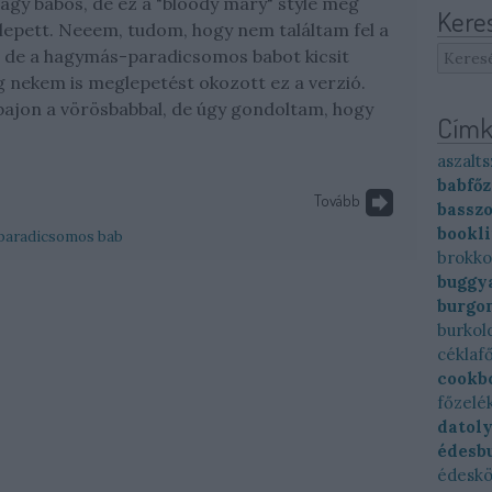
gy babos, de ez a "bloody mary" style még
Kere
epett. Neeem, tudom, hogy nem találtam fel a
, de a hagymás-paradicsomos babot kicsit
g nekem is meglepetést okozott ez a verzió.
ajon a vörösbabbal, de úgy gondoltam, hogy
Címk
aszalts
babfőz
Tovább
basszo
bookl
paradicsomos bab
brokko
buggya
burgo
burkol
céklaf
cookb
főzelé
datol
édesb
édesk