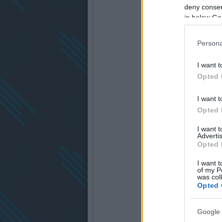
deny consent
in below Go
Persona
I want t
Opted 
I want t
Opted 
I want 
Advertis
Opted 
I want t
of my P
was col
Opted 
Google 