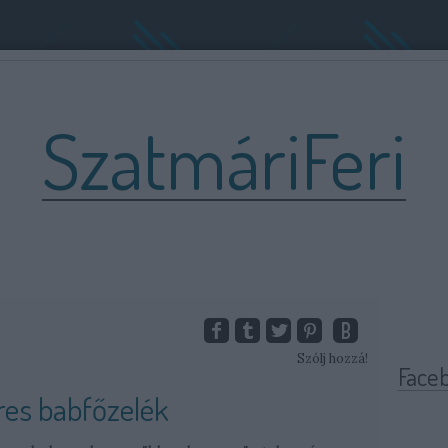
SzatmáriFeri
Szólj hozzá!
Face
res babfőzelék