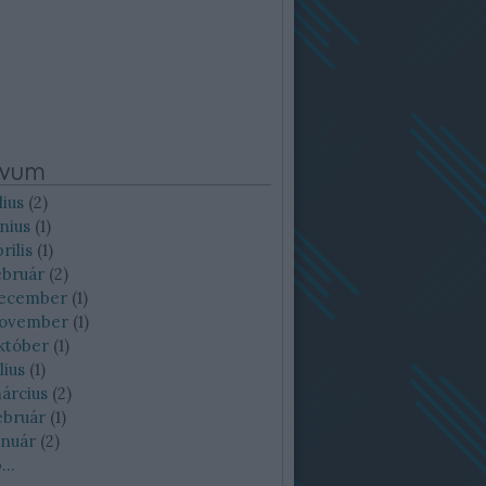
ívum
lius
(
2
)
nius
(
1
)
rilis
(
1
)
ebruár
(
2
)
december
(
1
)
november
(
1
)
któber
(
1
)
lius
(
1
)
árcius
(
2
)
ebruár
(
1
)
anuár
(
2
)
b
...