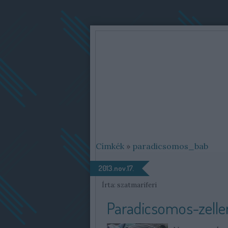
Címkék
»
paradicsomos_bab
2013.nov.17.
Írta:
szatmariferi
Paradicsomos-zelle