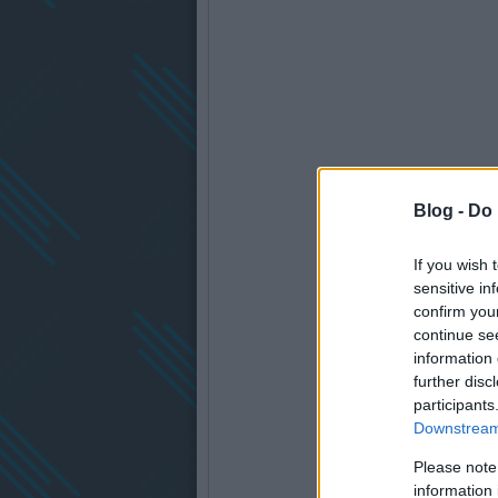
Blog -
Do 
If you wish 
sensitive in
confirm you
continue se
information 
further disc
participants
Downstream 
Please note
information 