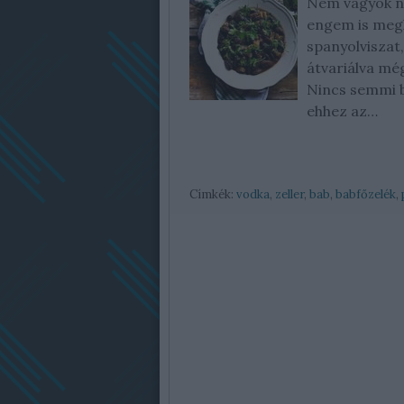
Nem vagyok na
engem is megl
spanyolviszat
átvariálva mé
Nincs semmi b
ehhez az…
Címkék:
vodka
,
zeller
,
bab
,
babfőzelék
,