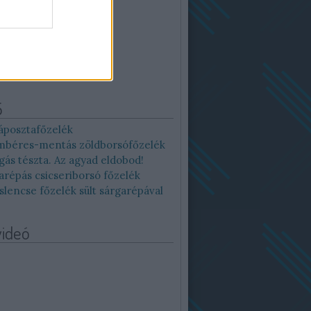
12
13
14
15
16
19
20
21
22
23
26
27
28
29
30
Archív
5
áposztafőzelék
béres-mentás zöldborsófőzelék
gás tészta. Az agyad eldobod!
arépás csicseriborsó főzelék
slencse főzelék sült sárgarépával
videó