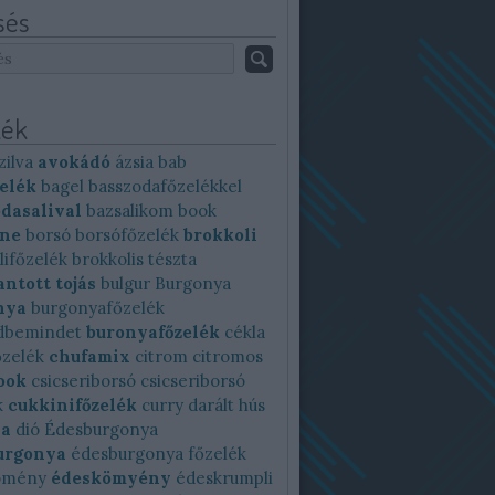
sés
ék
zilva
avokádó
ázsia
bab
elék
bagel
basszodafőzelékkel
dasalival
bazsalikom
book
ine
borsó
borsófőzelék
brokkoli
lifőzelék
brokkolis tészta
ntott tojás
bulgur
Burgonya
nya
burgonyafőzelék
dbemindet
buronyafőzelék
cékla
őzelék
chufamix
citrom
citromos
ook
csicseriborsó
csicseriborsó
k
cukkinifőzelék
curry
darált hús
ya
dió
Édesburgonya
urgonya
édesburgonya főzelék
ömény
édeskömyény
édeskrumpli