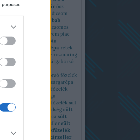
ed purposes
zelék
noltv
nomilk
nyár
ősz
sán
pagodakarfiol
paradicsom
csomos
paradicsomos bab
csomos káposzta
paradicsomos
gleves
paraj
petrezselyem
piac
tt
pirított zöldség
piskóta
cia
pisztráng
reggeli
répa
retek
kömény
római kömény
rozmaring
ém
saláta
sárgaborsó
Sárgaborsó
borsófőzelék
orsókrémleves
sárgaborsó főzelék
répa
sárgarépafőzelék
sárgarépa
k
sárgrépa
sóska
sóskafőzelék
 krumplifőzelék
spárga
főzelék
spenót
spenótfőzelék
sült
rfiol
sültpaprika
sültzöldség
sült
oli
sült cékla
sült kukorica
sült
ka
sült sárgarépa
sült zeller
sült
ég
sütés
sütőtök
sütőtökfőzelék
kkrémleves
szardella
szárzeller