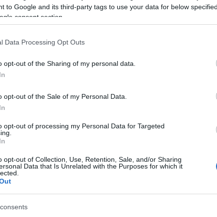
 to Google and its third-party tags to use your data for below specifi
nemfő
ogle consent section.
padliz
paradi
paradi
l Data Processing Opt Outs
zöldsé
piríto
o opt-out of the Sharing of my personal data.
pisztá
In
római
sajtkr
o opt-out of the Sale of my Personal Data.
sárga
In
sárgab
to opt-out of processing my Personal Data for Targeted
sárga
ing.
főzelé
In
sóskás
spárga
o opt-out of Collection, Use, Retention, Sale, and/or Sharing
ersonal Data that Is Unrelated with the Purposes for which it
sültka
lected.
brokk
Out
papri
zölds
consents
sütőtö