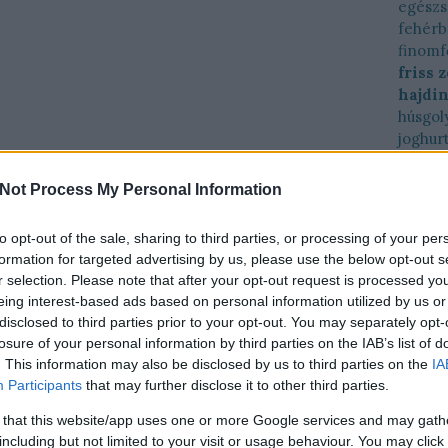
egész
fehérb
finomf
friss 
hajdi
húsgol
joghur
káposz
karalá
Not Process My Personal Information
kéksajt
kelkáp
to opt-out of the sale, sharing to third parties, or processing of your per
kelkáp
formation for targeted advertising by us, please use the below opt-out s
köles
r selection. Please note that after your opt-out request is processed y
krémle
eing interest-based ads based on personal information utilized by us or
kukori
disclosed to third parties prior to your opt-out. You may separately opt-
lencse
losure of your personal information by third parties on the IAB’s list of
lime
l
. This information may also be disclosed by us to third parties on the
IA
manda
Participants
that may further disclose it to other third parties.
marha
 that this website/app uses one or more Google services and may gath
menta
including but not limited to your visit or usage behaviour. You may click 
naranc