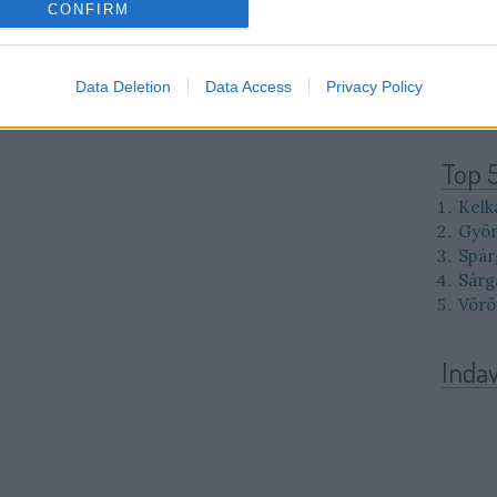
10
11
CONFIRM
17
18
24
25
31
Data Deletion
Data Access
Privacy Policy
<<
<
Top 
Kelk
Gyöm
Spár
Sárg
Vörö
Inda