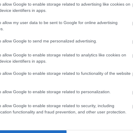
szatmá
o allow Google to enable storage related to advertising like cookies on
szilvás
evice identifiers in apps.
tarhon
o allow my user data to be sent to Google for online advertising
tavasz
s.
tejszí
töltött
to allow Google to send me personalized advertising.
vajbab
vega
v
o allow Google to enable storage related to analytics like cookies on
vörösl
evice identifiers in apps.
zeller
zöldbo
o allow Google to enable storage related to functionality of the website
zsálya
Címke
o allow Google to enable storage related to personalization.
Napt
o allow Google to enable storage related to security, including
a
cation functionality and fraud prevention, and other user protection.
Hét
Ke
3
4