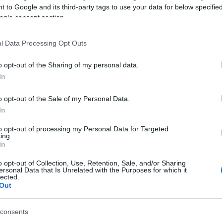
 to Google and its third-party tags to use your data for below specifi
nemfő
ogle consent section.
padliz
paradi
paradi
l Data Processing Opt Outs
zöldsé
piríto
o opt-out of the Sharing of my personal data.
pisztá
In
római
sajtkr
o opt-out of the Sale of my Personal Data.
sárga
In
sárgab
to opt-out of processing my Personal Data for Targeted
sárga
ing.
főzelé
In
sóskás
spárga
o opt-out of Collection, Use, Retention, Sale, and/or Sharing
ersonal Data that Is Unrelated with the Purposes for which it
sültka
lected.
brokk
Out
papri
zölds
consents
sütőtö