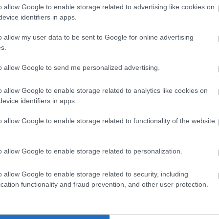
szatmá
o allow Google to enable storage related to advertising like cookies on
szilvás
evice identifiers in apps.
tarhon
o allow my user data to be sent to Google for online advertising
tavasz
s.
tejszí
töltött
to allow Google to send me personalized advertising.
vajbab
vega
v
o allow Google to enable storage related to analytics like cookies on
vörösl
evice identifiers in apps.
Zeller
zöldbo
o allow Google to enable storage related to functionality of the website
zsálya
Címke
o allow Google to enable storage related to personalization.
Napt
o allow Google to enable storage related to security, including
a
cation functionality and fraud prevention, and other user protection.
Hét
Ke
3
4