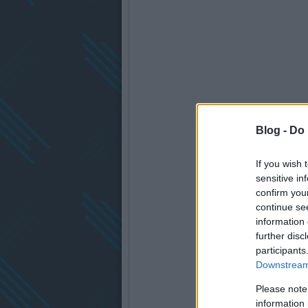
Blog -
Do 
If you wish 
sensitive in
confirm you
continue se
information 
further disc
participants
Downstream 
Please note
information 