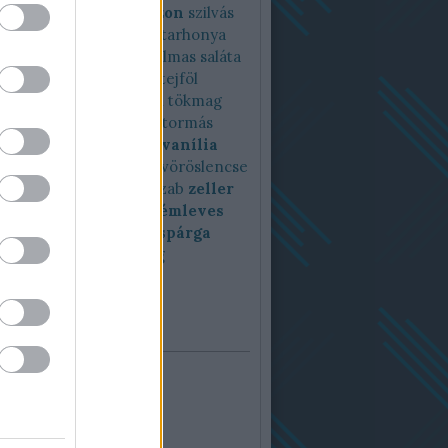
riferi
szezámmag
szezon
szilvás
 lepény
szuperszónik
tarhonya
yasaláta
tárkony
tartalmas saláta
tavaszfőzelék
teaser
tejföl
n
tészta
tök
tökfőzelék
tökmag
 paprika
tonhal
torma
tormás
Vajbab
Vajbabfőzelék
vanília
egasaláta
video
vodka
vöröslencse
encse főzelék
zaatar
zab
zeller
zellerfőzelék
zellerkrémleves
rsó
zöldségleves
zöld spárga
zsenge
zsír
zsírharang
felhő
ár
ugusztus 2026
d
Sze
Csü
Pén
Szo
Vas
1
2
5
6
7
8
9