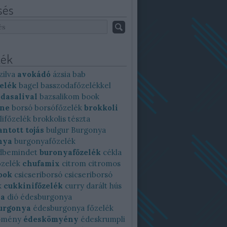
sés
ék
zilva
avokádó
ázsia
bab
elék
bagel
basszodafőzelékkel
dasalival
bazsalikom
book
ine
borsó
borsófőzelék
brokkoli
lifőzelék
brokkolis tészta
ntott tojás
bulgur
Burgonya
nya
burgonyafőzelék
dbemindet
buronyafőzelék
cékla
őzelék
chufamix
citrom
citromos
ook
csicseriborsó
csicseriborsó
k
cukkinifőzelék
curry
darált hús
ya
dió
édesburgonya
urgonya
édesburgonya főzelék
ömény
édeskömyény
édeskrumpli