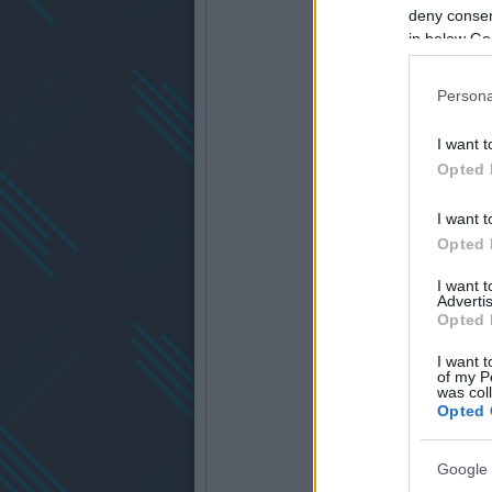
deny consent
in below Go
Persona
I want t
Opted 
I want t
Opted 
I want 
Advertis
Opted 
I want t
of my P
was col
Opted 
Google 