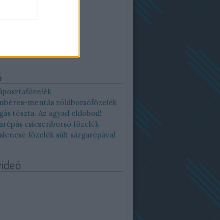
12
13
14
15
16
19
20
21
22
23
26
27
28
29
30
Archív
5
áposztafőzelék
béres-mentás zöldborsófőzelék
gás tészta. Az agyad eldobod!
arépás csicseriborsó főzelék
slencse főzelék sült sárgarépával
videó