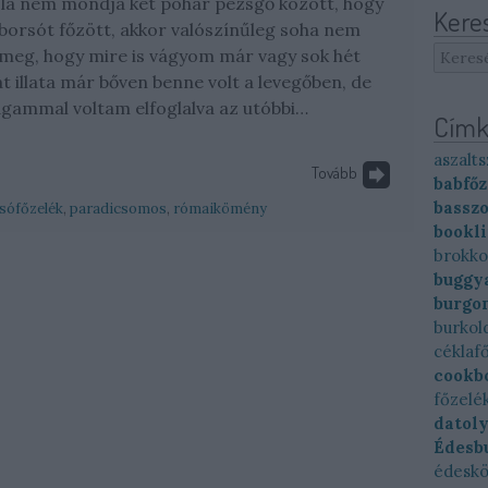
la nem mondja két pohár pezsgő között, hogy
Kere
borsót főzött, akkor valószínűleg soha nem
meg, hogy mire is vágyom már vagy sok hét
t illata már bőven benne volt a levegőben, de
gammal voltam elfoglalva az utóbbi…
Címk
aszalts
Tovább
babfőz
basszo
sófőzelék
,
paradicsomos
,
rómaikömény
bookl
brokko
buggya
burgo
burkol
céklaf
cookb
főzelé
datol
Édesb
édesk