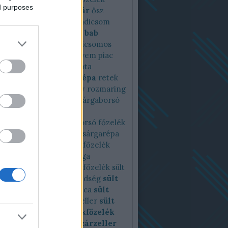
ed purposes
zelék
noltv
nomilk
nyár
ősz
sán
pagodakarfiol
paradicsom
csomos
paradicsomos bab
csomos káposzta
paradicsomos
gleves
paraj
petrezselyem
piac
tt
pirított zöldség
piskóta
cia
pisztráng
reggeli
répa
retek
kömény
római kömény
rozmaring
ém
saláta
sárgaborsó
Sárgaborsó
borsófőzelék
orsókrémleves
sárgaborsó főzelék
répa
sárgarépafőzelék
sárgarépa
k
sárgrépa
sóska
sóskafőzelék
 krumplifőzelék
spárga
főzelék
spenót
spenótfőzelék
sült
rfiol
sültpaprika
sültzöldség
sült
oli
sült cékla
sült kukorica
sült
ka
sült sárgarépa
sült zeller
sült
ég
sütés
sütőtök
sütőtökfőzelék
kkrémleves
szardella
szárzeller