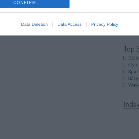
10
11
CONFIRM
17
18
24
25
31
Data Deletion
Data Access
Privacy Policy
<<
<
Top 
Kelk
Gyöm
Spár
Sárg
Vörö
Inda