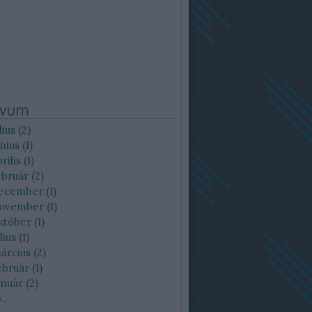
ívum
lius
(
2
)
nius
(
1
)
rilis
(
1
)
ebruár
(
2
)
december
(
1
)
november
(
1
)
któber
(
1
)
lius
(
1
)
árcius
(
2
)
ebruár
(
1
)
anuár
(
2
)
b
...