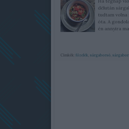
Ha tegnap Vio
délután sárga
tudtam volna 
óta. A gondola
én annyira ma
Címkék:
főzelék
,
sárgaborsó
,
sárgabor