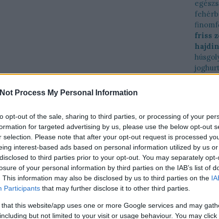
egész
fehérb
finomf
friss 
hajdi
húsgol
joghur
káposz
karalá
Not Process My Personal Information
kéksajt
kelkáp
to opt-out of the sale, sharing to third parties, or processing of your per
kelkáp
formation for targeted advertising by us, please use the below opt-out s
köles
r selection. Please note that after your opt-out request is processed y
krémle
eing interest-based ads based on personal information utilized by us or
kukori
disclosed to third parties prior to your opt-out. You may separately opt-
lencse
losure of your personal information by third parties on the IAB’s list of
lime
l
. This information may also be disclosed by us to third parties on the
IA
manda
Participants
that may further disclose it to other third parties.
marha
 that this website/app uses one or more Google services and may gath
menta
including but not limited to your visit or usage behaviour. You may click 
naranc