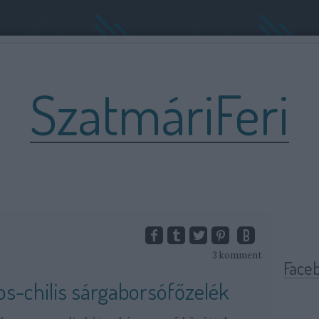
SzatmáriFeri
3
komment
Face
-chilis sárgaborsófőzelék