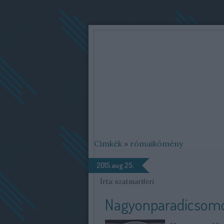
Címkék
»
rómaikömény
2015.aug.25.
Írta:
szatmariferi
Nagyonparadicsomos