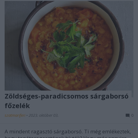
Zöldséges-paradicsomos sárgaborsó
főzelék
szatmariferi
•
2023. október 03.
0
A mindent ragasztó sárgaborsó. Ti még emlékeztek,