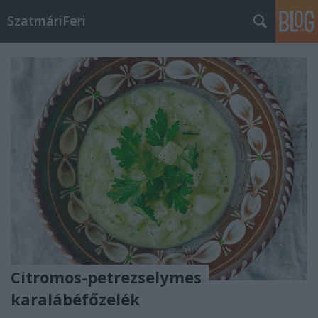
SzatmáriFeri
Citromos-petrezselymes
karalábéfőzelék