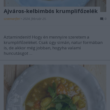
Ajváros-kelbimbós krumplifőzelék
szatmariferi
•
2024. február 25.
0
Aztamindenit! Hogy én mennyire szeretem a
krumplifőzeléket. Csak úgy simán, natur formában
is, de akkor még jobban, hogyha valami
huncutásgot ...