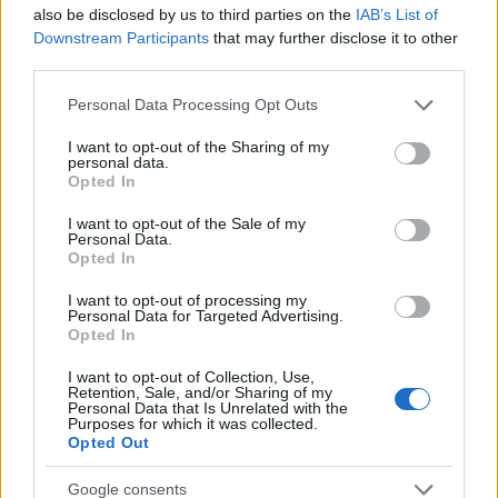
also be disclosed by us to third parties on the
IAB’s List of
Downstream Participants
that may further disclose it to other
third parties.
Please note that this website/app uses one or more Google
Personal Data Processing Opt Outs
services and may gather and store information including but
not limited to your visit or usage behaviour. You may click to
I want to opt-out of the Sharing of my
personal data.
grant or deny consent to Google and its third-party tags to
Opted In
use your data for below specified purposes in below Google
Zelleres-mogyorós krumplifőzelék
consent section.
I want to opt-out of the Sale of my
Personal Data.
szatmariferi
•
2024. január 20.
0
Opted In
I want to opt-out of processing my
Ha valaki szereti a krumplit és a zellert sem veti meg,
Personal Data for Targeted Advertising.
akkor ez a főzelék neki lett kitalálva. És ha mindezt
Opted In
felturbózzuk mogyoróval, akkor olyan ...
I want to opt-out of Collection, Use,
Retention, Sale, and/or Sharing of my
Personal Data that Is Unrelated with the
Purposes for which it was collected.
Opted Out
Google consents