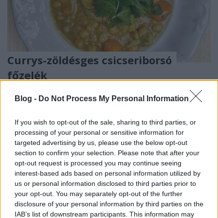
Currys-zöldésges csicseriborsó
főzelék
szatmariferi
•
2024. január 27.
0
Blog -
Do Not Process My Personal Information
Ez a főzelék azért is jó, mert azontúl, hogy finom,
If you wish to opt-out of the sale, sharing to third parties, or
eléggé praktikus is. Ha több borsót főzünk (mondjuk
processing of your personal or sensitive information for
kétszerannyit), akkor azt a felét, amit ...
targeted advertising by us, please use the below opt-out
section to confirm your selection. Please note that after your
opt-out request is processed you may continue seeing
interest-based ads based on personal information utilized by
us or personal information disclosed to third parties prior to
your opt-out. You may separately opt-out of the further
disclosure of your personal information by third parties on the
IAB’s list of downstream participants. This information may