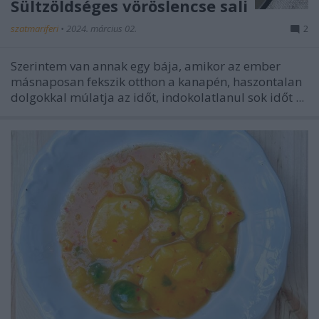
Sültzöldséges vöröslencse sali
szatmariferi
•
2024. március 02.
2
Szerintem van annak egy bája, amikor az ember
másnaposan fekszik otthon a kanapén, haszontalan
dolgokkal múlatja az időt, indokolatlanul sok időt ...