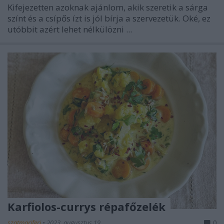
Kifejezetten azoknak ajánlom, akik szeretik a sárga
színt és a csípős ízt is jól bírja a szervezetük. Oké, ez
utóbbit azért lehet nélkülözni ...
Karfiolos-currys répafőzelék
szatmariferi
•
2023. augusztus 19.
0