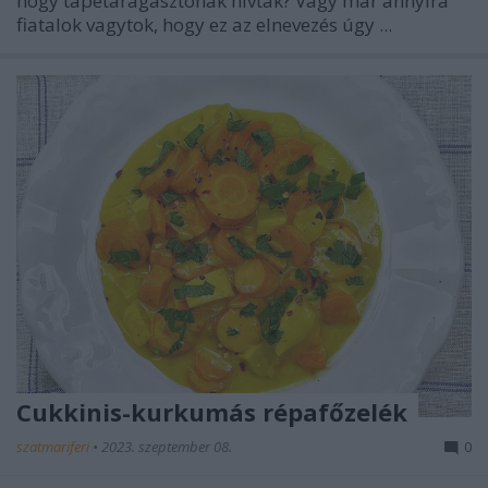
hogy tapétaragasztónak hívták? Vagy már annyira
fiatalok vagytok, hogy ez az elnevezés úgy ...
Cukkinis-kurkumás répafőzelék
szatmariferi
•
2023. szeptember 08.
0