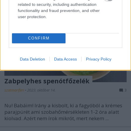
related to security, including authentication
functionality and fraud prevention, and other
user protection.
CONFIRM
Data Deletion
Data Access
Privacy Policy
Zabpelyhes spenótfőzelék
szatmariferi
•
2023. október 14.
3
Nu! Babáim! Irány a kisbolt, ki a fagyóból a krémes
parajpürét ami szobahőmérsékleten 1-2 óra alatt
kiolvad. Azért nem írok mikrót, mert nekem ...