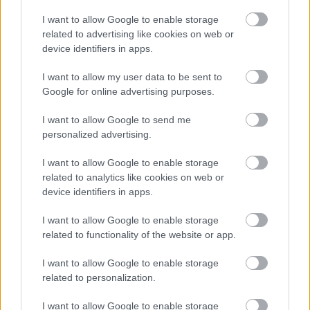
I want to allow Google to enable storage
related to advertising like cookies on web or
device identifiers in apps.
I want to allow my user data to be sent to
Google for online advertising purposes.
I want to allow Google to send me
personalized advertising.
Currys-répás babfőzelék
I want to allow Google to enable storage
related to analytics like cookies on web or
szatmariferi
•
2023. október 22.
1
device identifiers in apps.
PASZULY! Csupa nagybetűvel. Azt is mondhatnám,
I want to allow Google to enable storage
hogy a szegény ember fehérjéje. Ritkán találkozom
related to functionality of the website or app.
éttermekben babfőzelékkel. Olyan ritkán főzzük, ...
I want to allow Google to enable storage
related to personalization.
I want to allow Google to enable storage